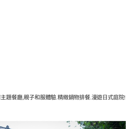
題餐廳,親子和服體驗.精緻鍋物排餐.漫遊日式庭院!