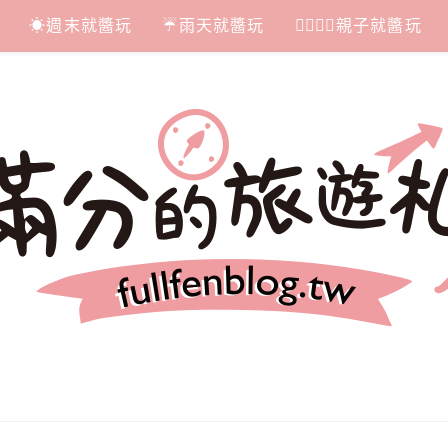
☀週末就醬玩
☔雨天就醬玩
👩‍❤‍💋‍👨親子就醬玩
札記