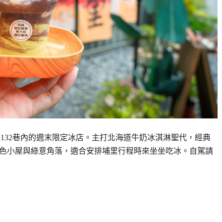
大城路132巷內的週末限定冰店。主打北海道牛奶冰淇淋聖代，經典
、白色小屋與綠意角落，適合安排埔里行程時來坐坐吃冰。自駕請