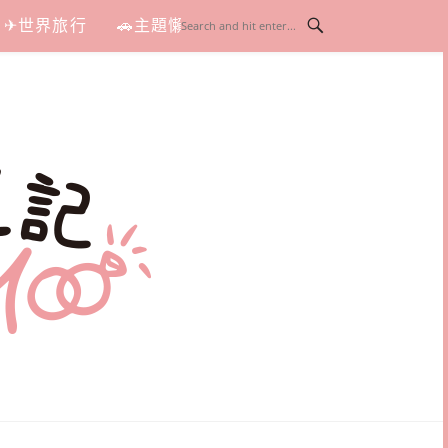
✈世界旅行
🚗主題懶人包