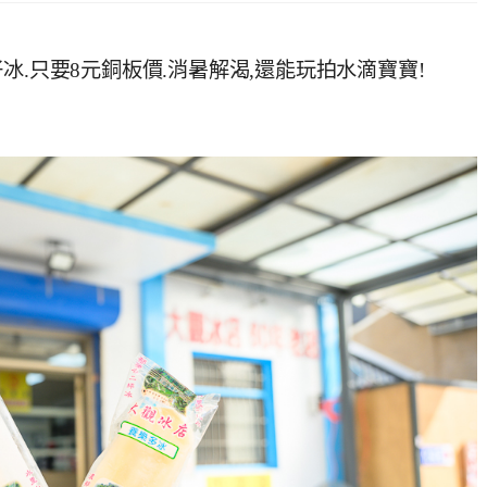
冰.只要8元銅板價.消暑解渴,還能玩拍水滴寶寶!