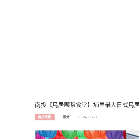
南投【鳥居喫茶食堂】埔里最大日式鳥居主
滿分
2026-07-21
南投景點