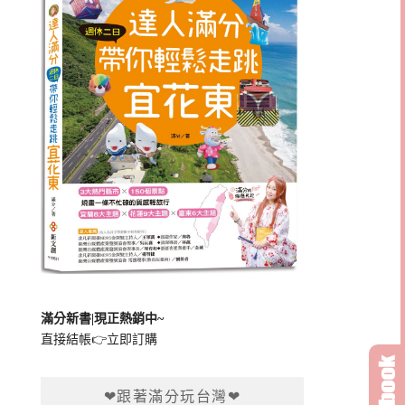
滿分新書|現正熱銷中~
直接結帳👉
立即訂購
❤跟著滿分玩台灣❤