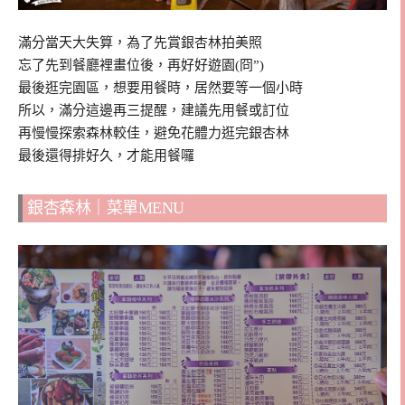
滿分當天大失算，為了先賞銀杏林拍美照
忘了先到餐廳裡畫位後，再好好遊園(冏”)
最後逛完園區，想要用餐時，居然要等一個小時
所以，滿分這邊再三提醒，建議先用餐或訂位
再慢慢探索森林較佳，避免花體力逛完銀杏林
最後還得排好久，才能用餐囉
銀杏森林｜菜單MENU