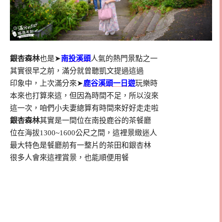
銀杏森林
也是➤
南投溪頭
人氣的熱門景點之一
其實很早之前，滿分就曾聽凱文提過這過
印象中，上次滿分來➤
鹿谷溪頭一日遊
玩樂時
本來也打算來這，但因為時間不足，所以沒來
這一次，咱們小夫妻總算有時間來好好走走啦
銀杏森林
其實是一間位在南投鹿谷的茶餐廳
位在海拔1300~1600公尺之間，這裡景緻迷人
最大特色是餐廳前有一整片的茶田和銀杏林
很多人會來這裡賞景，也能順便用餐