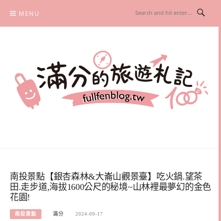
Skip
MENU
to
content
滿分的旅遊札記
國內外旅遊|情侶約會景點|美拍玩樂
南投景點【銀杏森林&大崙山觀景臺】吃火鍋.望茶
田.走步道,海拔1600公尺的秘境~山林裡最夢幻的金色
花園!
南投景點
滿分
2024-09-17