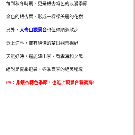
每到秋冬時期，更是銀杏轉色的浪漫季節
金色的銀杏葉，形成一棵棵美麗的花樹
另外，
大崙山觀景台
也值得順遊散步
登上涼亭，擁有絕佳的茶田觀景視野
天氣好時，還能望山景、看雲海和夕陽
絕對是夏季避暑，冬季賞景的絕美秘境
PS：非銀杏轉色季節，也能上觀景台看雲海!