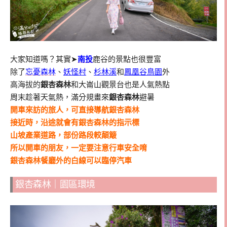
大家知道嗎？其實➤
南投
鹿谷的景點也很豐富
除了
忘憂森林
、
妖怪村
、
杉林溪
和
鳳凰谷鳥園
外
高海拔的
銀杏森林
和大崙山觀景台也是人氣熱點
周末趁著天氣熱，滿分規畫來
銀杏森林
避暑
開車來訪的旅人，可直接導航銀杏森林
接近時，沿途就會有銀杏森林的指示標
山坡產業道路，部份路段較顛簸
所以開車的朋友，一定要注意行車安全唷
銀杏森林餐廳外的白線可以臨停汽車
銀杏森林｜園區環境