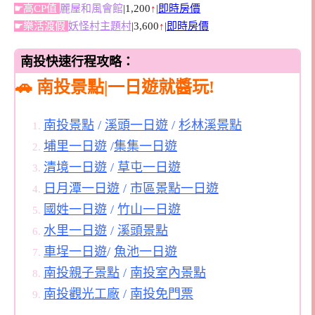
☛高CP值
麗屋和風會館
|1,200
↑
|
即時房價
☛樂活渡假
妖怪村主題村
|3,600
↑
|
即時房價
南投快速行程攻略：
🚗 南投景點|一日遊就醬玩!
南投景點
/
溪頭一日遊
/
杉林溪景點
埔里一日遊
/
集集一日遊
清境一日遊
/
草屯一日遊
日月潭一日遊
/
市區景點一日遊
國姓一日遊
/
竹山一日遊
水里一日遊
/
溪頭景點
車埕一日遊
/
魚池一日遊
南投親子景點
/
南投室內景點
南投觀光工廠
/
南投免門票