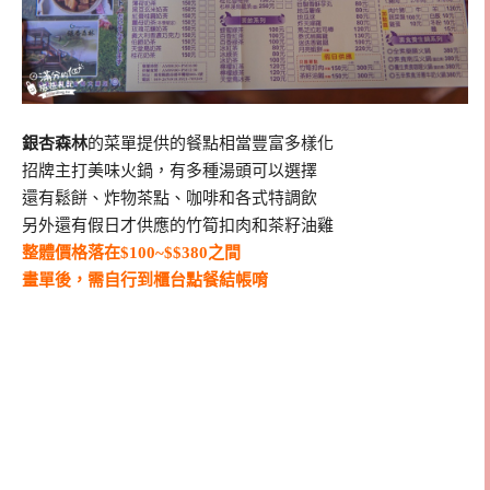
銀杏森林
的菜單提供的餐點相當豐富多樣化
招牌主打美味火鍋，有多種湯頭可以選擇
還有鬆餅、炸物茶點、咖啡和各式特調飲
另外還有假日才供應的竹筍扣肉和茶籽油雞
整體價格落在$100~$$380之間
畫單後，需自行到櫃台點餐結帳唷