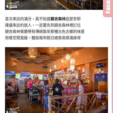
首次來訪的滿分，真不知道
銀杏森林
這麼夯耶
建議來訪的旅人，一定要先到銀杏森林裡訂位
銀杏森林餐廳帶有傳統製茶那種古色古鄉的味道
用餐空間寬敞，聽說每到假日總是高朋滿座呀