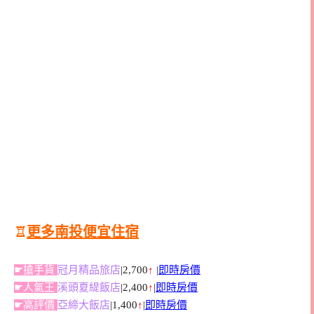
♖
更多南投便宜住宿
☛搶手貨
冠月精品旅店
|2,700
↑
|
即時房價
☛人氣王
溪頭夏緹飯店
|2,400
↑
|
即時房價
☛高評價
亞締大飯店
|1,400
↑
|
即時房價