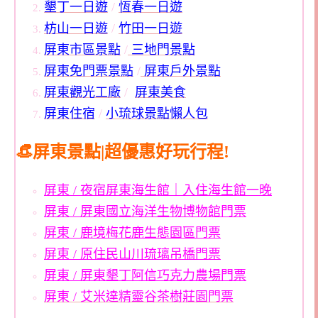
墾丁一日遊
/
恆春一日遊
枋山一日遊
/
竹田一日遊
屏東市區景點
/
三地門景點
屏東免門票景點
/
屏東戶外景點
屏東觀光工廠
/
屏東美食
屏東住宿
/
小琉球景點懶人包
👒屏東景點|超優惠好玩行程!
屏東 / 夜宿屏東海生館｜入住海生館一晚
屏東 / 屏東國立海洋生物博物館門票
屏東 / 鹿境梅花鹿生態園區門票
屏東 / 原住民山川琉璃吊橋門票
屏東 / 屏東墾丁阿信巧克力農場門票
屏東 / 艾米達精靈谷茶樹莊園門票