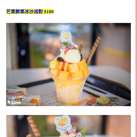
芒果鮮果冰沙派對 $180