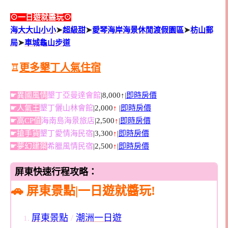
⊙一日遊就醬玩⊙
海大大山小小
➤
超級甜
➤
愛琴海岸海景休閒渡假園區
➤
枋山郵
局
➤
車城龜山步道
♖
更多墾丁人氣住宿
☛異國風情
墾丁亞曼達會館
|8,000↑|
即時房價
☛人氣王
墾丁儷山林會館
|2,000
↑
|
即時房價
☛高CP值
海南島海景旅店
|2,500
↑
|
即時房價
☛搶手貨
墾丁愛情海民宿
|3,300
↑
|
即時房價
☛夢幻建築
希臘風情民宿
|2,500
↑
|
即時房價
屏東快速行程攻略：
🚗 屏東景點|一日遊就醬玩!
屏東景點
/
潮洲一日遊