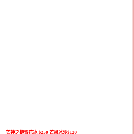
芒神之槌雪花冰 $250 芒果冰沙$120