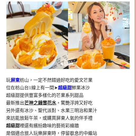
玩
屏東
枋山，一定不然錯過好吃的愛文芒果
位在枋山台1線上有一間➤
超級甜
鮮果冰沙
超級甜提供豐富多樣化的芒果系列甜品
最新推出
芒神之錘雪花水
，驚艷浮誇又好吃
另外還有冰沙、聖代派對、水果三明治和果汁
來訪能放鬆午茶，或購買屏東人氣的伴手禮
超級甜
裡還有繽紛趣味的藝術彩繪牆
是個適合旅人玩樂屏東時，停留歇息的中繼站