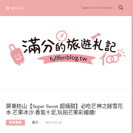
Skip
MENU
to
content
滿分的旅遊札記
國內外旅遊|情侶約會景點|美拍玩樂
屏東枋山【Super Sweet 超級甜】必吃芒神之錘雪花
水.芒果冰沙.香氣十足,玩拍芒果彩繪牆!
屏東景點
滿分
2023-05-25