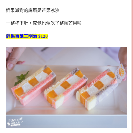
鮮果派對的底層是芒果冰沙
一整杯下肚，感覺也像吃了整顆芒果啦
鮮果百匯三明治 $120