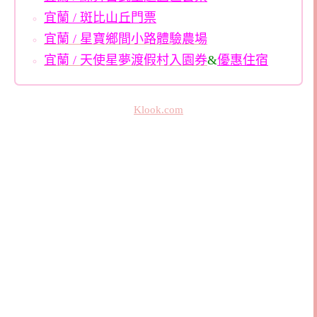
宜蘭 / 斑比山丘門票
宜蘭 / 星寶鄉間小路體驗農場
宜蘭 / 天使星夢渡假村入園券
&
優惠住宿
Klook.com