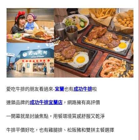
愛吃牛排的朋友看過來-
宜蘭
也有
成功牛排
啦
連鎖品牌的
成功牛排宜蘭店
，網路擁有高評價
一開幕就是討論焦點，用餐環境質感舒服又乾淨
牛排平價好吃，也有雞腿排、松阪豬和雙拼主餐選擇