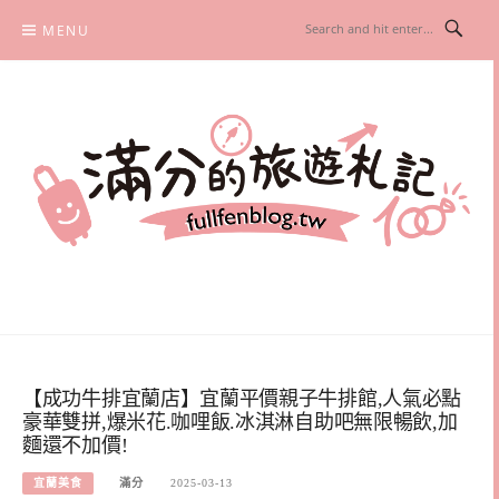
Skip
MENU
to
content
滿分的旅遊札記
國內外旅遊|情侶約會景點|美拍玩樂
【成功牛排宜蘭店】宜蘭平價親子牛排館,人氣必點
豪華雙拼,爆米花.咖哩飯.冰淇淋自助吧無限暢飲,加
麵還不加價!
宜蘭美食
滿分
2025-03-13