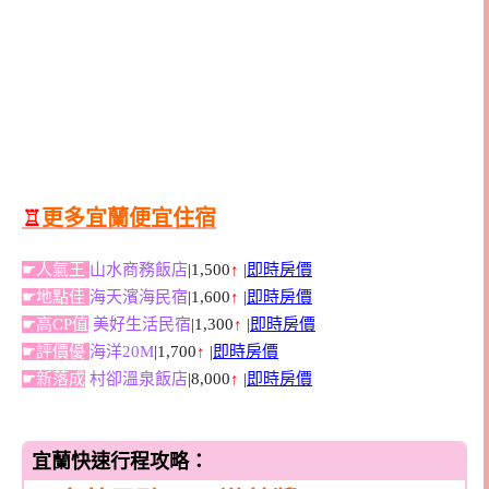
♖
更多宜蘭便宜住宿
☛人氣王
山水商務飯店
|1,500
↑
|
即時房價
☛地點佳
海天濱海民宿
|1,600
↑
|
即時房價
☛高CP值
美好生活民宿
|1,300
↑
|
即時房價
☛評價優
海洋20M
|1,700
↑
|
即時房價
☛新落成
村卻溫泉飯店
|8,000
↑
|
即時房價
宜蘭快速行程攻略：