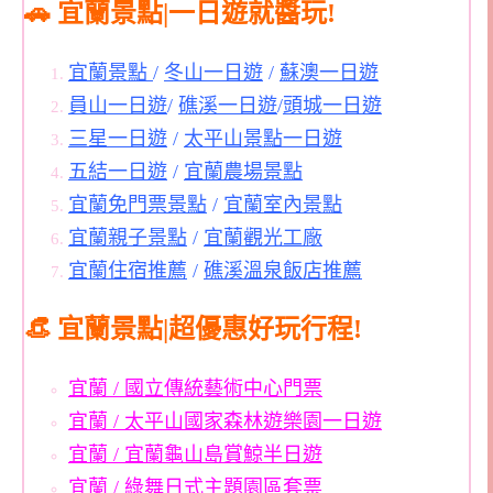
🚗 宜蘭景點|一日遊就醬玩!
宜蘭景點
/
冬山一日遊
/
蘇澳一日遊
員山一日遊
/
礁溪一日遊
/
頭城一日遊
三星一日遊
/
太平山景點一日遊
五結一日遊
/
宜蘭農場景點
宜蘭免門票景點
/
宜蘭室內景點
宜蘭親子景點
/
宜蘭觀光工廠
宜蘭住宿推薦
/
礁溪溫泉飯店推薦
👒 宜蘭景點|超優惠好玩行程!
宜蘭 / 國立傳統藝術中心門票
宜蘭 / 太平山國家森林遊樂園一日遊
宜蘭 / 宜蘭龜山島賞鯨半日遊
宜蘭 / 綠舞日式主題園區套票