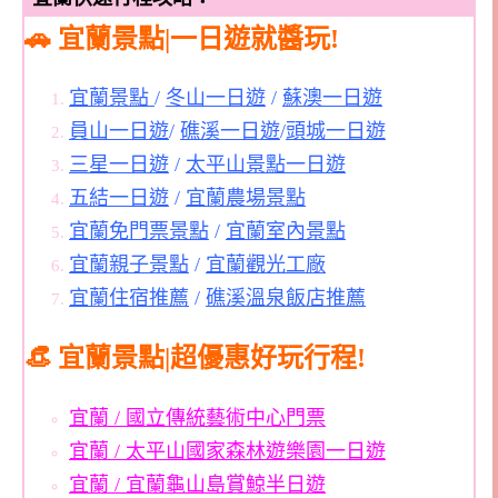
🚗 宜蘭景點|一日遊就醬玩!
宜蘭景點
/
冬山一日遊
/
蘇澳一日遊
員山一日遊
/
礁溪一日遊
/
頭城一日遊
三星一日遊
/
太平山景點一日遊
五結一日遊
/
宜蘭農場景點
宜蘭免門票景點
/
宜蘭室內景點
宜蘭親子景點
/
宜蘭觀光工廠
宜蘭住宿推薦
/
礁溪溫泉飯店推薦
👒 宜蘭景點|超優惠好玩行程!
宜蘭 / 國立傳統藝術中心門票
宜蘭 / 太平山國家森林遊樂園一日遊
宜蘭 / 宜蘭龜山島賞鯨半日遊