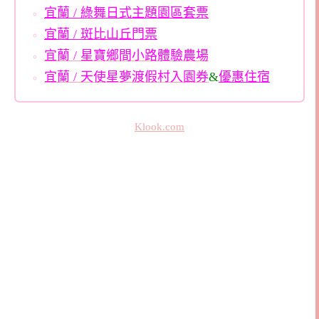
宜蘭 / 綠舞日式主題園區套票
宜蘭 / 斑比山丘門票
宜蘭 / 星寶鄉間小路體驗農場
宜蘭 / 天使星夢渡假村入園券
&
優惠住宿
Klook.com