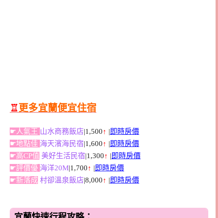
♖
更多宜蘭便宜住宿
☛人氣王
山水商務飯店
|1,500
↑
|
即時房價
☛地點佳
海天濱海民宿
|1,600
↑
|
即時房價
☛高CP值
美好生活民宿
|1,300
↑
|
即時房價
☛評價優
海洋20M
|1,700
↑
|
即時房價
☛新落成
村卻溫泉飯店
|8,000
↑
|
即時房價
宜蘭快速行程攻略：