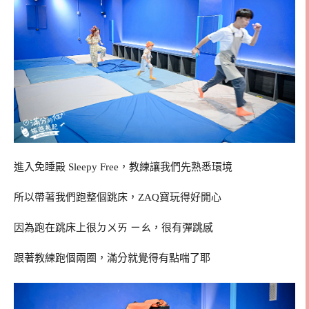
進入免睡殿 Sleepy Free，教練讓我們先熟悉環境
所以帶著我們跑整個跳床，ZAQ寶玩得好開心
因為跑在跳床上很ㄉㄨㄞ ㄧㄠ，很有彈跳感
跟著教練跑個兩圈，滿分就覺得有點喘了耶