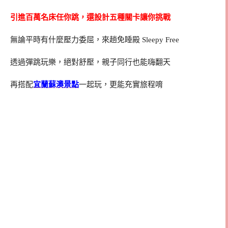
引進百萬名床任你跳，還設計五種關卡讓你挑戰
無論平時有什麼壓力委屈，來趟免睡殿 Sleepy Free
透過彈跳玩樂，絕對舒壓，親子同行也能嗨翻天
再搭配
宜蘭蘇澳景點
一起玩，更能充實旅程唷