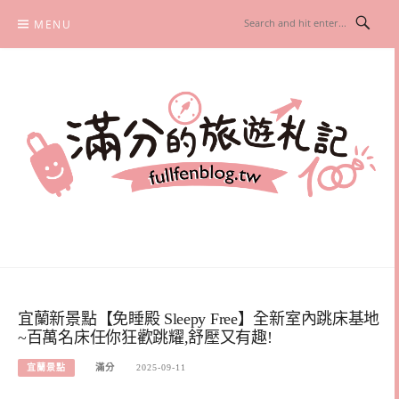
Skip
MENU
to
content
滿分的旅遊札記
國內外旅遊|情侶約會景點|美拍玩樂
宜蘭新景點【免睡殿 Sleepy Free】全新室內跳床基地
~百萬名床任你狂歡跳耀,舒壓又有趣!
宜蘭景點
滿分
2025-09-11