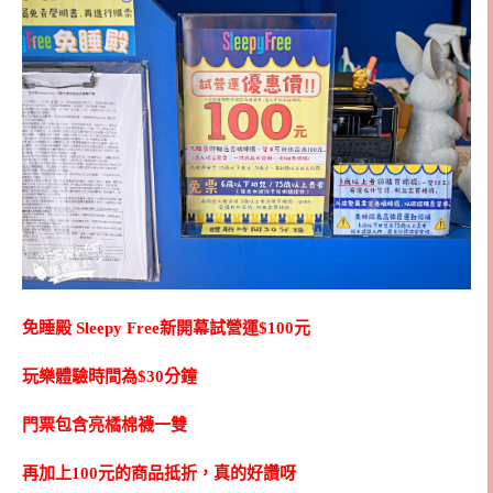
免睡殿 Sleepy Free新開幕試營運$100元
玩樂體驗時間為$30分鐘
門票包含亮橘棉襪一雙
再加上100元的商品抵折，真的好讚呀