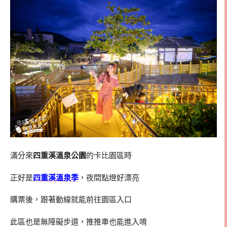
滿分來
四重溪溫泉公園
的卡比園區時
正好是
四重溪溫泉季
，夜間點燈好漂亮
購票後，跟著動線就能前往園區入口
此區也是無障礙步道，推推車也能進入唷