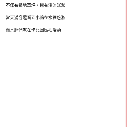
不僅有綠地草坪，還有溪流潺潺
當天滿分還看到小鴨在水裡悠游
而水豚們就在卡比園區裡活動