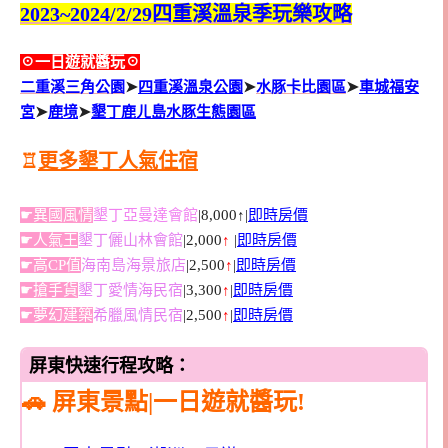
2023~2024/2/29四重溪溫泉季玩樂攻略
☉一日遊就醬玩☉
二重溪三角公園
➤
四重溪溫泉公園
➤
水豚卡比園區
➤
車城福安
宮
➤
鹿境
➤
墾丁鹿ㄦ島水豚生態園區
♖
更多墾丁人氣住宿
☛異國風情
墾丁亞曼達會館
|8,000↑|
即時房價
☛人氣王
墾丁儷山林會館
|2,000
↑
|
即時房價
☛高CP值
海南島海景旅店
|2,500
↑
|
即時房價
☛搶手貨
墾丁愛情海民宿
|3,300
↑
|
即時房價
☛夢幻建築
希臘風情民宿
|2,500
↑
|
即時房價
屏東快速行程攻略：
🚗 屏東景點|一日遊就醬玩!