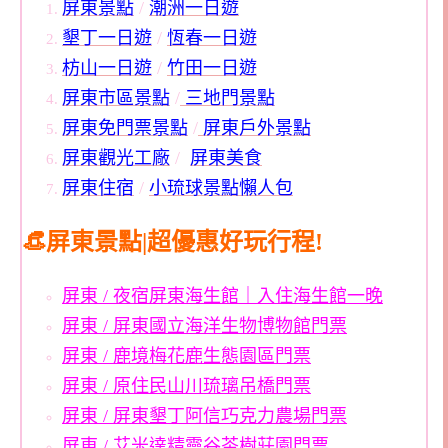
屏東景點
/
潮洲一日遊
墾丁一日遊
/
恆春一日遊
枋山一日遊
/
竹田一日遊
屏東市區景點
/
三地門景點
屏東免門票景點
/
屏東戶外景點
屏東觀光工廠
/
屏東美食
屏東住宿
/
小琉球景點懶人包
👒屏東景點|超優惠好玩行程!
屏東 / 夜宿屏東海生館｜入住海生館一晚
屏東 / 屏東國立海洋生物博物館門票
屏東 / 鹿境梅花鹿生態園區門票
屏東 / 原住民山川琉璃吊橋門票
屏東 / 屏東墾丁阿信巧克力農場門票
屏東 / 艾米達精靈谷茶樹莊園門票