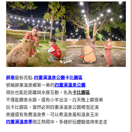
屏東
最新亮點-
四重溪溫泉公園卡比園區
號稱屏東溫泉鄉第一美的
四重溪溫泉公園
現在也能近距離與水豚互動，名為
卡比園區
不僅能餵食水豚，還有小羊出沒，白天晚上都很美
玩卡比園區，當然必到四重溪溫泉公園裡泡足湯
旁邊還有免費溫泉煮，可以煮溫泉蛋和溫泉玉米
四重溪溫泉季
現正熱鬧中，多樣好玩體驗值得來走走