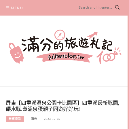
Skip
MENU
to
content
滿分的旅遊札記
國內外旅遊|情侶約會景點|美拍玩樂
屏東【四重溪溫泉公園卡比園區】四重溪最新豚園,
餵水豚.煮溫泉蛋親子同遊好好玩!
屏東景點
滿分
2023-12-25