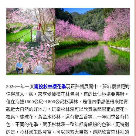
2026一年一度
南投杉林櫻花季
現正熱鬧展開中，夢幻櫻景絕對
值得旅人一訪，來享受被櫻花林包圍，直的比仙境還要美呀。
位在海拔1600公尺~1800公尺杉溪林，是個四季都值得來踏青
親近大自然的好地方。玩樂杉林溪可以欣賞季節限定的櫻花、
楓葉、繡球花、黃金水杉林，還有鬱金香等…一年四季各有特
色，不同的花季，賦予杉林溪一整年都有繽紛的色彩，更特別
的是，杉林溪生態豐富，可以探索大自然，還能欣賞森林裡的