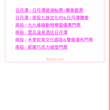
日月潭 / 日月潭遊湖船票+纜車套票
日月潭 / 南投九族文化村&日月潭纜車
南投 / 九九峰峰動物樂園優惠門票
南投 / 雲品溫泉酒店日月潭
南投 / 水里蛇窯文化園區&雙龍瀑布門票
南投 / 妮娜巧克力城堡門票
Klook.com