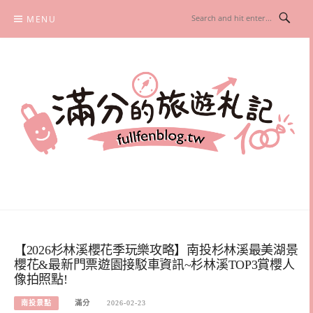
Skip
MENU
to
content
滿分的旅遊札記
國內外旅遊|情侶約會景點|美拍玩樂
【2026杉林溪櫻花季玩樂攻略】南投杉林溪最美湖景
櫻花&最新門票遊園接駁車資訊~杉林溪TOP3賞櫻人
像拍照點!
南投景點
滿分
2026-02-23