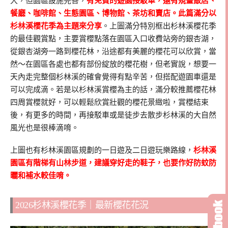
大，但園區設施完善，
有免費的遊園接駁車，還有規畫飯店、
餐廳、咖啡館、生態園區、博物館、茶坊和賣店。此篇滿分以
杉林溪櫻花季為主題來分享
。上圖滿分特別框出杉林溪櫻花季
的最佳觀賞點，主要賞櫻點落在園區入口收費站旁的銀杏湖，
從銀杏湖旁一路到櫻花林，沿途都有美麗的櫻花可以欣賞，當
然～在園區各處也都有部份綻放的櫻花樹，但老實說，想要一
天內走完整個杉林溪的確會覺得有點辛苦，但搭配遊園車還是
可以完成滴。若是以杉林溪賞櫻為主的話，滿分較推薦櫻花林
四周賞櫻就好，可以輕鬆欣賞壯觀的櫻花景緻啦，賞櫻結束
後，有更多的時間，再接駁車或是徒步去散步杉林溪的大自然
風光也是很棒滴唷。
上圖也有杉林溪園區規劃的一日遊及二日遊玩樂路線，
杉林溪
園區有階梯有山林步道，建議穿好走的鞋子，也要作好防蚊防
曬和補水較佳唷。
2026杉林溪櫻花季｜最新櫻花花況