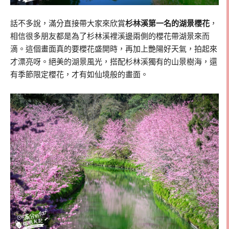
話不多說，滿分直接帶大家來欣賞
杉林溪第一名的湖景櫻花
，
相信很多朋友都是為了杉林溪裡溪邊兩側的櫻花帶湖景來而
滴。這個畫面真的要櫻花盛開時，再加上艷陽好天氣，拍起來
才漂亮呀。絕美的湖景風光，搭配杉林溪獨有的山景樹海，還
有季節限定櫻花，才有如仙境般的畫面。