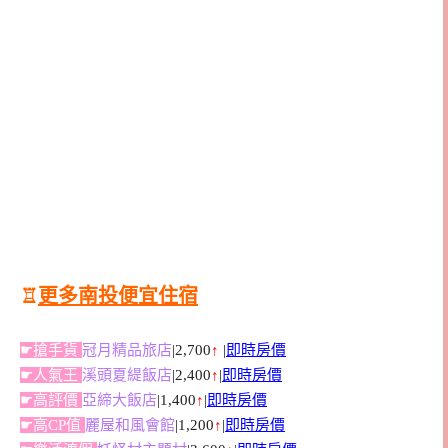
♖
更多南投便宜住宿
☛搶手貨
冠月精品旅店
|2,700
↑
|
即時房價
☛人氣王
溪頭夏緹飯店
|2,400
↑
|
即時房價
☛高評價
亞締大飯店
|1,400
↑
|
即時房價
☛高CP值
麗屋和風會館
|1,200
↑
|
即時房價