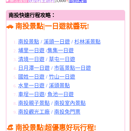
☛樂活渡假
妖怪村主題村
|3,600
↑
|
即時房價
南投快速行程攻略：
🚗 南投景點|一日遊就醬玩!
南投景點
/
溪頭一日遊
/
杉林溪景點
埔里一日遊
/
集集一日遊
清境一日遊
/
草屯一日遊
日月潭一日遊
/
市區景點一日遊
國姓一日遊
/
竹山一日遊
水里一日遊
/
溪頭景點
車埕一日遊
/
魚池一日遊
南投親子景點
/
南投室內景點
南投觀光工廠
/
南投免門票
👒 南投景點|超優惠好玩行程!