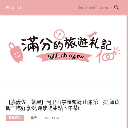
Skip
MENU
to
content
滿分的旅遊札記
國內外旅遊|情侶約會景點|美拍玩樂
【嘉義佐一茶屋】阿里山景觀餐廳.山景第一排,鰻魚
飯三吃好享受,還能吃甜點下午茶!
嘉義景點
滿分
2025-12-30