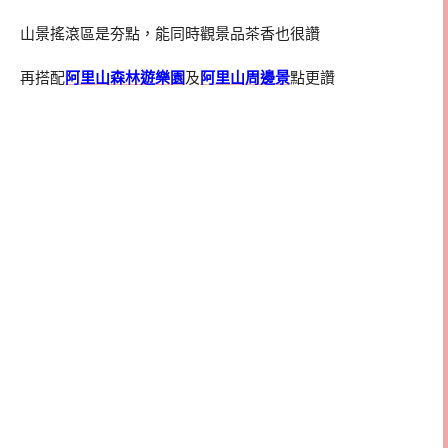
山景搖滾區是夯點，能同時觀景品茶香也很讚
再搭配
阿里山森林遊樂園
及
阿里山周邊景
點更讚