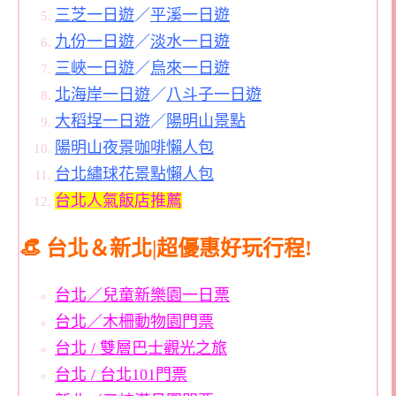
三芝一日遊
／
平溪一日遊
九份一日遊
／
淡水一日遊
三峽一日遊
／
烏來一日遊
北海岸一日遊
／
八斗子一日遊
大稻埕一日遊
／
陽明山景點
陽明山夜景咖啡懶人包
台北繡球花景點懶人包
台北人氣飯店推薦
👒 台北＆新北|超優惠好玩行程!
台北／兒童新樂園一日票
台北／木柵動物園門票
台北 / 雙層巴士觀光之旅
台北 / 台北101門票