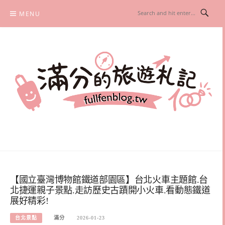
Skip
MENU
to
content
滿分的旅遊札記
國內外旅遊|情侶約會景點|美拍玩樂
【國立臺灣博物館鐵道部園區】台北火車主題館.台
北捷運親子景點.走訪歷史古蹟開小火車.看動態鐵道
展好精彩!
台北景點
滿分
2026-01-23