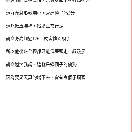
坑道瞬間變窄變矮，其實走起來就有點吃力
還好滿身形較矮小，身高僅152公分
還能挺直腰桿，抬頭正常行走
凱文身高超過176，就會撞到頭了
所以他後來全程都只能低著頭走，超級累
凱文還笑我說，這就是矮個子的優勢
因為要是天真的塌下來，會有高個子頂著