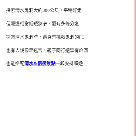
探索清水鬼洞大約300公尺，平穩好走
但隧道相當低矮狹窄，還有多條分道
探索清水鬼洞時，還真有挑戰鬼洞的FU
也有人說像是迷宮，親子同行還蠻有趣滴
也能搭配
清水&梧棲景點
一起安排順遊