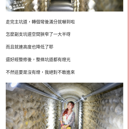
走完主坑道，轉個彎後滿分就嚇到啦
怎麼副支坑道空間狹窄了一大半呀
而且就連高度也降低了耶
還好經整修後，整條坑道都有燈光
不然這要是沒有燈，我絕對不敢進來