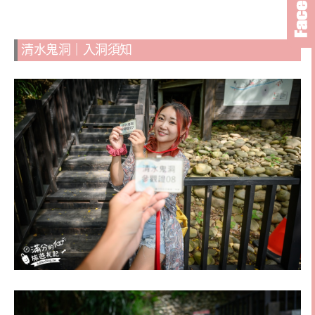
清水鬼洞｜入洞須知