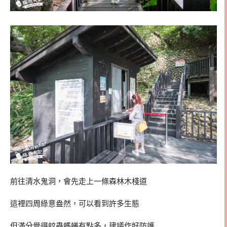
前往清水鬼洞，會先走上一條森林木棧道
這裡四周綠意盎然，可以看到許多生態
但滿分覺得蚊蟲螞蟻有點多，建議作好防護