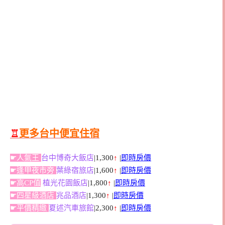
♖
更多台中便宜住宿
☛人氣王
台中博奇大飯店
|1,300
↑
|
即時房價
☛逢甲夜市旁
葉綠宿旅店
|1,600
↑
|
即時房價
☛高CP值
植光花園飯店
|1,800
↑
|
即時房價
☛四星級酒店
兆品酒店
|1,300
↑
|
即時房價
☛平價精緻
夏述汽車旅館
|2,300
↑
|
即時房價