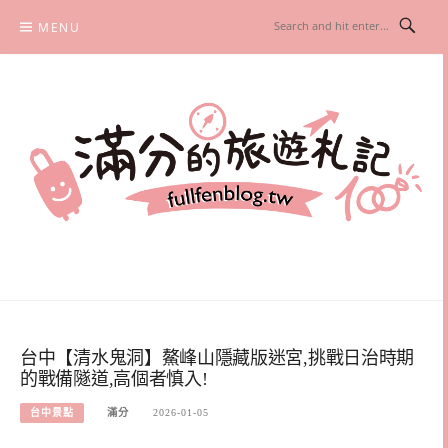
Skip
MENU
to
content
滿分的旅遊札記
國內外旅遊|情侶約會景點|美拍玩樂
台中【清水鬼洞】鰲峰山隱藏版迷宮,挑戰日治時期
的戰備隧道,高個者慎入!
台中景點
滿分
2026-01-05