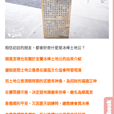
相信初訪的朋友，都會好奇什麼是冰棒土地公？
順風宮裡也有關於宜蘭冰棒土地公的由來介紹
據說這間土地公像是在搶孤文化協會時發現滴
而土地公是清朝時期的泥塑老神像，為招財的福德正神
在擲筊請示後，決定就地建廟來供奉，廟名為順風宮
象徵順利平安，又因夏天訓練時，總教練會買冰棒