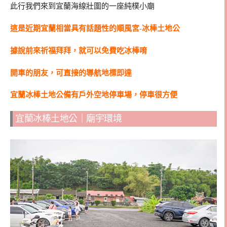
此行我們來到宜蘭海線壯圍的一座純樸小廟
這是近期宜蘭相當具有話題性的順風宮-冰棒土地公
據說前來祈福拜拜，就可以免費吃冰棒唷
開車的朋友，可直接的導航地標即達
宜蘭冰棒土地公備有戶外空地停車場，停車很方便
宜蘭冰棒土地公｜廟宇環境