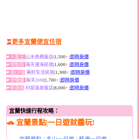
♖
更多宜蘭便宜住宿
☛人氣王
山水商務飯店
|1,500
↑
|
即時房價
☛地點佳
海天濱海民宿
|1,600
↑
|
即時房價
☛高CP值
美好生活民宿
|1,300
↑
|
即時房價
☛評價優
海洋20M
|1,700
↑
|
即時房價
☛新落成
村卻溫泉飯店
|8,000
↑
|
即時房價
宜蘭快速行程攻略：
🚗 宜蘭景點|一日遊就醬玩!