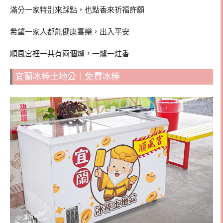
滿分一家特別來踩點，也點香來祈福許願
希望一家人都能健康喜樂，出入平安
順風宮裡一共有兩個爐，一爐一炷香
宜蘭冰棒土地公｜免費冰棒