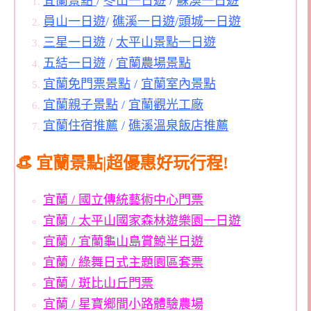
宜蘭景點
/
冬山一日遊
/
蘇澳一日遊
員山一日遊
/
礁溪一日遊
/
頭城一日遊
三星一日遊
/
太平山景點一日遊
五結一日遊
/
宜蘭農場景點
宜蘭免門票景點
/
宜蘭室內景點
宜蘭親子景點
/
宜蘭觀光工廠
宜蘭住宿推薦
/
礁溪溫泉飯店推薦
👒 宜蘭景點|超優惠好玩行程!
宜蘭 / 國立傳統藝術中心門票
宜蘭 / 太平山國家森林遊樂園一日遊
宜蘭 / 宜蘭龜山島賞鯨半日遊
宜蘭 / 綠舞日式主題園區套票
宜蘭 / 斑比山丘門票
宜蘭 / 星寶鄉間小路體驗農場