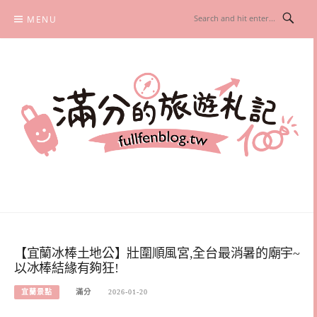
Skip
MENU
to
content
滿分的旅遊札記
國內外旅遊|情侶約會景點|美拍玩樂
【宜蘭冰棒土地公】壯圍順風宮,全台最消暑的廟宇~
以冰棒結緣有夠狂!
宜蘭景點
滿分
2026-01-20