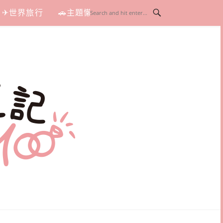
✈世界旅行
🚗主題懶人包