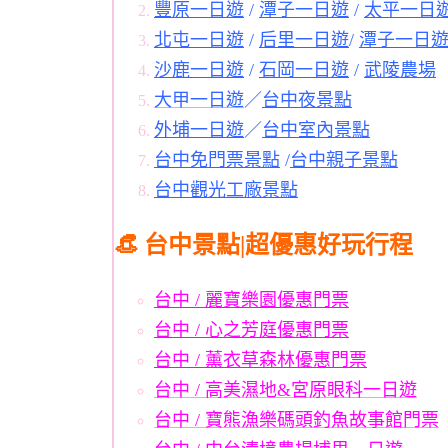
豐原一日遊
/
潭子一日遊
/
太平一日
北屯一日遊
/
后里一日遊
/
潭子一日
沙鹿一日遊
/
石岡一日遊
/
武陵農場
大甲一日遊
／
台中夜景點
外埔一日遊
／
台中室內景點
台中免門票景點
/
台中親子景點
台中觀光工廠景點
👒 台中景點|超優惠好玩行程
台中 / 麗寶樂園優惠門票
台中 / 心之芳庭優惠門票
台中 / 薰衣草森林優惠門票
台中 / 高美濕地&宮原眼科一日遊
台中 / 寶熊漁樂碼頭釣魚故事館門票