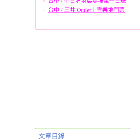
台中 / 中台清境農場埔里一日遊
台中 / 三井 Outlet｜雪樂地門票
文章目錄