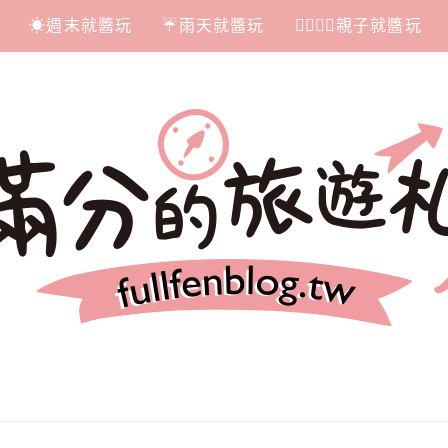
☀週末就醬玩
☔雨天就醬玩
👩‍❤‍💋‍👨親子就醬玩
札記