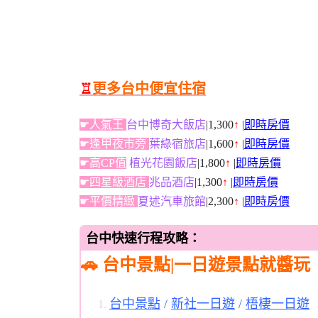
♖
更多台中便宜住宿
☛人氣王
台中博奇大飯店
|1,300
↑
|
即時房價
☛逢甲夜市旁
葉綠宿旅店
|1,600
↑
|
即時房價
☛高CP值
植光花園飯店
|1,800
↑
|
即時房價
☛四星級酒店
兆品酒店
|1,300
↑
|
即時房價
☛平價精緻
夏述汽車旅館
|2,300
↑
|
即時房價
台中快速行程攻略：
🚗 台中景點|一日遊景點就醬玩
台中景點
/
新社一日遊
/
梧棲一日遊