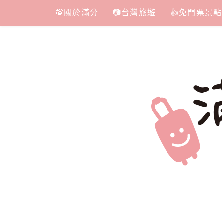
Skip
💯關於滿分
📷台灣旅遊
👍免門票景點
to
content
滿分的旅遊
國內外旅遊|情侶約會景點|美拍玩樂