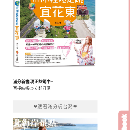
滿分新書|現正熱銷中~
直接結帳👉
立即訂購
❤跟著滿分玩台灣❤