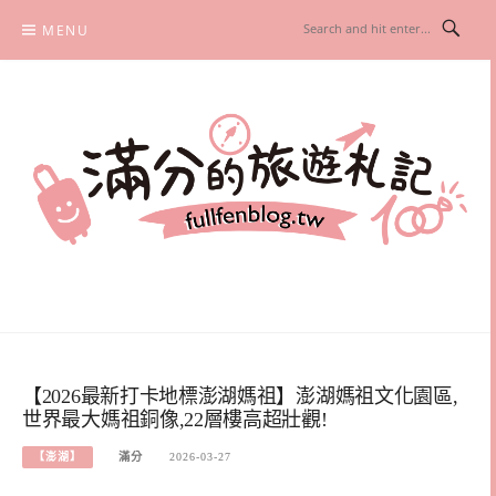
Skip
MENU
to
content
滿分的旅遊札記
國內外旅遊|情侶約會景點|美拍玩樂
【2026最新打卡地標澎湖媽祖】澎湖媽祖文化園區,
世界最大媽祖銅像,22層樓高超壯觀!
【澎湖】
滿分
2026-03-27