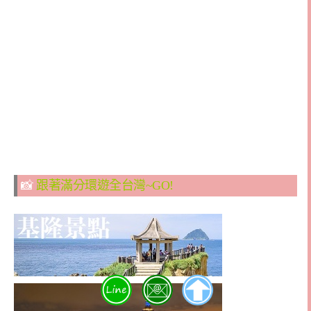
📸
跟著滿分環遊全台灣~GO!