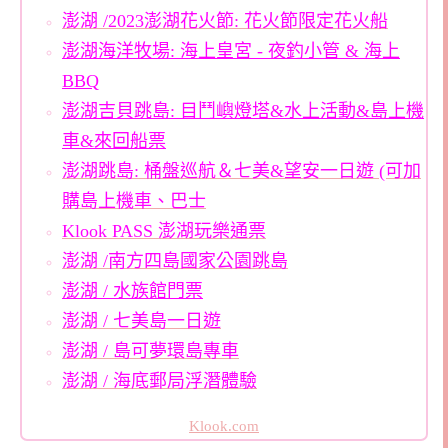
澎湖 /2023澎湖花火節: 花火節限定花火船
澎湖海洋牧場: 海上皇宮 - 夜釣小管 & 海上
BBQ
澎湖吉貝跳島: 目鬥嶼燈塔&水上活動&島上機
車&來回船票
澎湖跳島: 桶盤巡航＆七美&望安一日遊 (可加
購島上機車、巴士
Klook PASS 澎湖玩樂通票
澎湖 /南方四島國家公園跳島
澎湖 / 水族館門票
澎湖 / 七美島一日遊
澎湖 / 島可夢環島專車
澎湖 / 海底郵局浮潛體驗
Klook.com