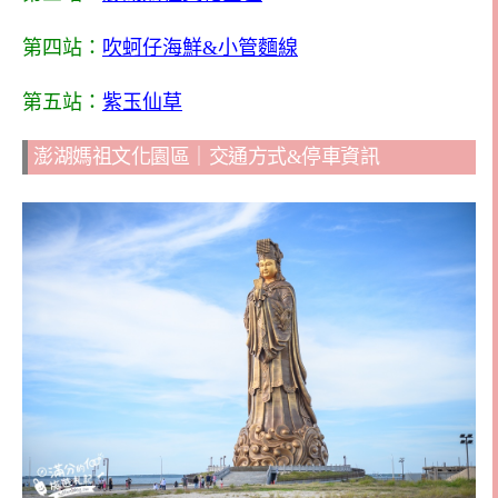
第四站：
吹蚵仔海鮮&小管麵線
第五站：
紫玉仙草
澎湖媽祖文化園區｜交通方式&停車資訊