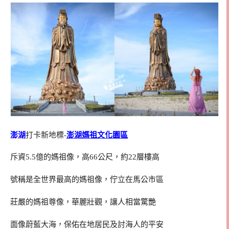
澎湖
打卡新地標-
澎湖媽祖文化園區
斥資5.5億的媽祖像，高66公尺，約22層樓高
號稱是全世界最高的媽祖像，佇立在馬公市區
莊嚴的媽祖尊像，華麗壯觀，讓人相當驚艷
面像蔚藍大海，保佑在地居民及討海人的平安