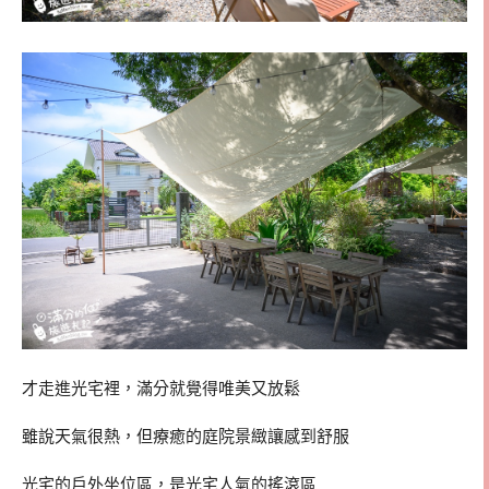
才走進光宅裡，滿分就覺得唯美又放鬆
雖說天氣很熱，但療癒的庭院景緻讓感到舒服
光宅的戶外坐位區，是光宅人氣的搖滾區