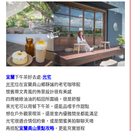
宜蘭
下午茶好去處-
光宅
光宅
位在宜蘭員山鄉靜謐的老宅咖啡館
懷舊帶文青風的佈景設計很有美感
四周被綠油油的稻田所圍繞，很是舒服
來光宅可以用餐下午茶，還能品嚐手作甜點
想在戶外觀景喫茶，還是室內優雅閒坐都能滿足
光宅很適合情侶約會，或是閨蜜美拍聊聊天唷
再搭配
宜蘭員山景點攻略
，更能充實旅程