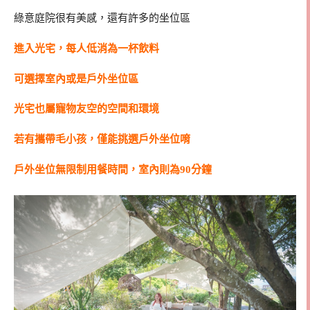
綠意庭院很有美感，還有許多的坐位區
進入光宅，每人低消為一杯飲料
可選擇室內或是戶外坐位區
光宅也屬寵物友空的空間和環境
若有攜帶毛小孩，僅能挑選戶外坐位唷
戶外坐位無限制用餐時間，室內則為90分鐘