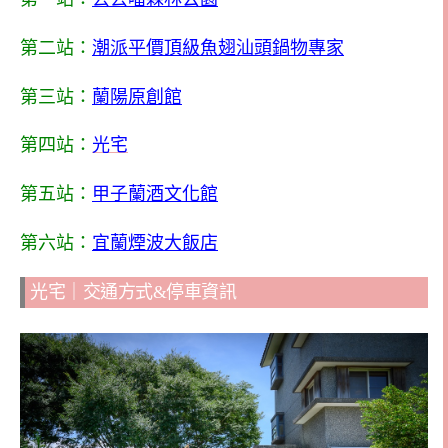
第二站：
潮派平價頂級魚翅汕頭鍋物專家
第三站：
蘭陽原創館
第四站：
光宅
第五站：
甲子蘭酒文化館
第六站：
宜蘭煙波大飯店
光宅｜交通方式&停車資訊