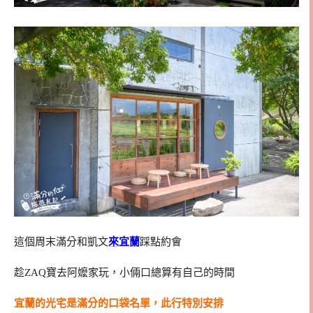
這個周末滿分和凱文
來宜蘭
踩點約會
趁ZAQ寶去阿嬤家玩，小倆口總算有自己的時間
宜蘭的光宅是滿分的口袋名單，此行特別安排