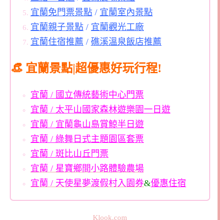
宜蘭免門票景點
/
宜蘭室內景點
宜蘭親子景點
/
宜蘭觀光工廠
宜蘭住宿推薦
/
礁溪溫泉飯店推薦
👒 宜蘭景點|超優惠好玩行程!
宜蘭 / 國立傳統藝術中心門票
宜蘭 / 太平山國家森林遊樂園一日遊
宜蘭 / 宜蘭龜山島賞鯨半日遊
宜蘭 / 綠舞日式主題園區套票
宜蘭 / 斑比山丘門票
宜蘭 / 星寶鄉間小路體驗農場
宜蘭 / 天使星夢渡假村入園券
&
優惠住宿
Klook.com