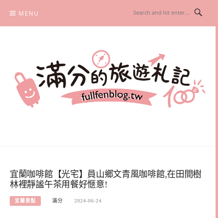
Skip
MENU
to
content
滿分的旅遊札記
國內外旅遊|情侶約會景點|美拍玩樂
宜蘭咖啡館【光宅】員山鄉文青風咖啡館,在田間樹
林裡靜謐午茶用餐好愜意!
宜蘭景點
滿分
2024-06-24