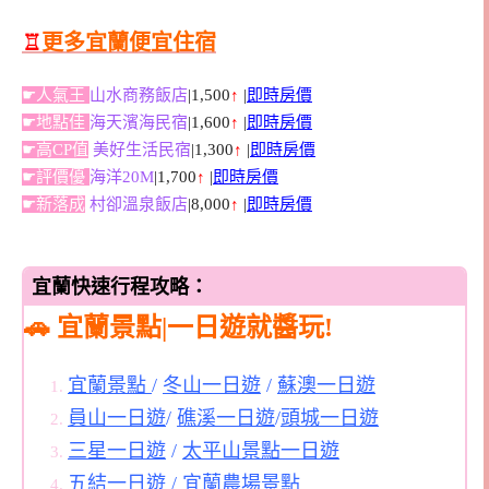
♖
更多宜蘭便宜住宿
☛人氣王
山水商務飯店
|1,500
↑
|
即時房價
☛地點佳
海天濱海民宿
|1,600
↑
|
即時房價
☛高CP值
美好生活民宿
|1,300
↑
|
即時房價
☛評價優
海洋20M
|1,700
↑
|
即時房價
☛新落成
村卻溫泉飯店
|8,000
↑
|
即時房價
宜蘭快速行程攻略：
🚗 宜蘭景點|一日遊就醬玩!
宜蘭景點
/
冬山一日遊
/
蘇澳一日遊
員山一日遊
/
礁溪一日遊
/
頭城一日遊
三星一日遊
/
太平山景點一日遊
五結一日遊
/
宜蘭農場景點