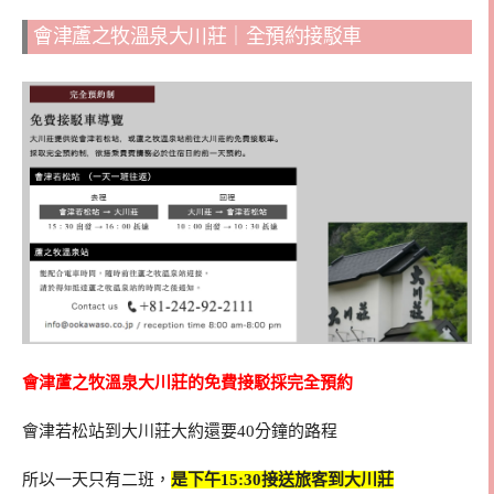
會津蘆之牧溫泉大川莊｜全預約接駁車
會津蘆之牧溫泉大川莊的免費接駁採完全預約
會津若松站到大川莊大約還要40分鐘的路程
所以一天只有二班，
是下午15:30接送旅客到大川莊