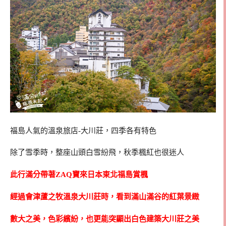
福島人氣的溫泉旅店-大川莊，四季各有特色
除了雪季時，整座山頭白雪紛飛，秋季楓紅也很迷人
此行滿分帶著ZAQ寶來日本東北福島賞楓
經過會津蘆之牧溫泉大川莊時，看到滿山滿谷的紅葉景緻
數大之美，色彩繽紛，也更能突顯出白色建築大川莊之美