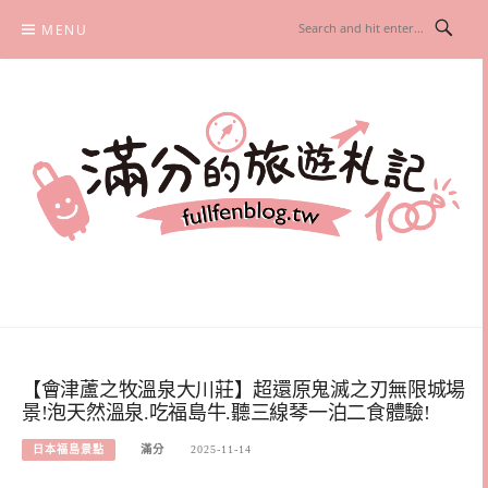
Skip
MENU
to
content
滿分的旅遊札記
國內外旅遊|情侶約會景點|美拍玩樂
【會津蘆之牧溫泉大川莊】超還原鬼滅之刃無限城場
景!泡天然溫泉.吃福島牛.聽三線琴一泊二食體驗!
日本福島景點
滿分
2025-11-14