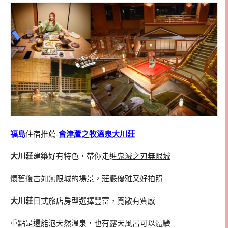
福島
住宿推薦-
會津蘆之牧溫泉大川莊
大川莊
建築好有特色，帶你走進
鬼滅之刃無限城
懷舊復古如無限城的場景，莊嚴優雅又好拍照
大川莊
日式旅店房型選擇豐富，寬敞有質感
重點是還能泡天然溫泉，也有露天風呂可以體驗