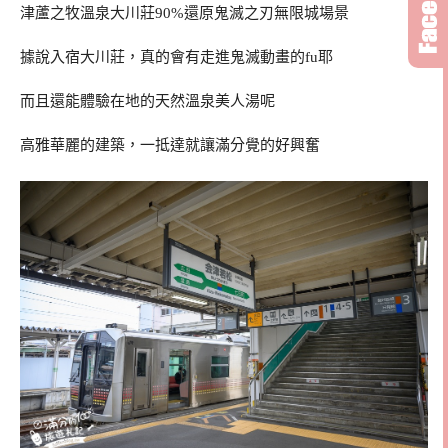
津蘆之牧溫泉大川莊90%還原鬼滅之刃無限城場景
據說入宿大川莊，真的會有走進鬼滅動畫的fu耶
而且還能體驗在地的天然溫泉美人湯呢
高雅華麗的建築，一抵達就讓滿分覺的好興奮