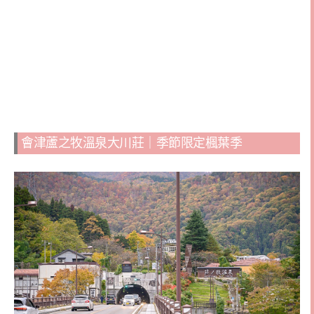
會津蘆之牧溫泉大川莊｜季節限定楓葉季