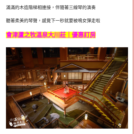
滿滿的木造階梯相連接，伴隨著三線琴的演奏
聽著柔美的琴聲，感覺下一秒就要被鳴女彈走啦
會津蘆之牧溫泉大川莊｜優惠訂房