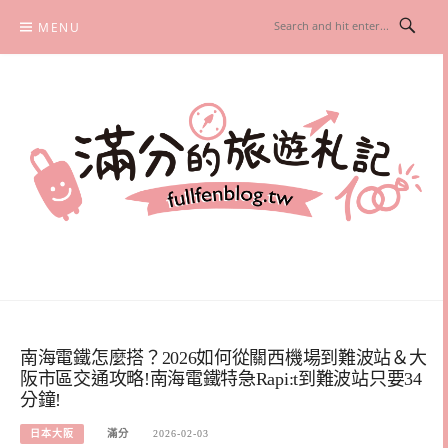
Skip
MENU
to
content
滿分的旅遊札記
國內外旅遊|情侶約會景點|美拍玩樂
南海電鐵怎麼搭？2026如何從關西機場到難波站＆大
阪市區交通攻略!南海電鐵特急Rapi:t到難波站只要34
分鐘!
日本大阪
滿分
2026-02-03