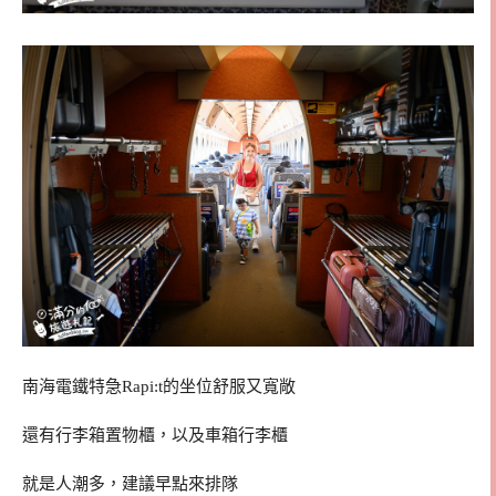
南海電鐵特急Rapi:t的坐位舒服又寬敞
還有行李箱置物櫃，以及車箱行李櫃
就是人潮多，建議早點來排隊