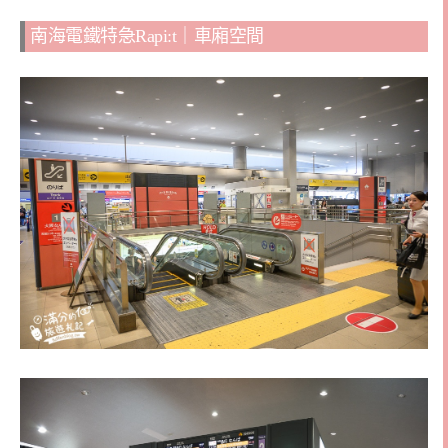
南海電鐵特急Rapi:t｜車廂空間