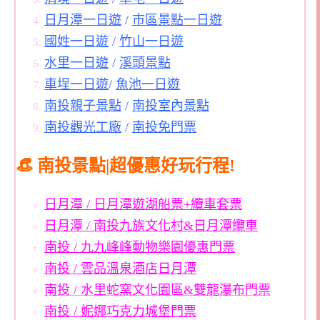
日月潭一日遊
/
市區景點一日遊
國姓一日遊
/
竹山一日遊
水里一日遊
/
溪頭景點
車埕一日遊
/
魚池一日遊
南投親子景點
/
南投室內景點
南投觀光工廠
/
南投免門票
👒 南投景點|超優惠好玩行程!
日月潭 / 日月潭遊湖船票+纜車套票
日月潭 / 南投九族文化村&日月潭纜車
南投 / 九九峰峰動物樂園優惠門票
南投 / 雲品溫泉酒店日月潭
南投 / 水里蛇窯文化園區&雙龍瀑布門票
南投 / 妮娜巧克力城堡門票