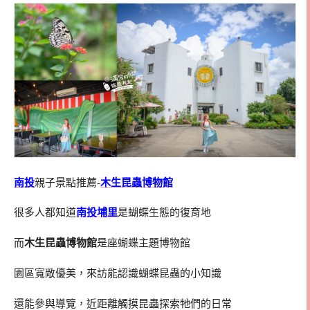
南投
親子景點推薦-
木生昆蟲博物館
很多人都知道
南投埔里
是蝴蝶生態的復育地
而
木生昆蟲博物館
是座蝴蝶主題博物館
園區寬敞優美，來訪能認識蝴蝶昆蟲的小知識
還能參與導覽，近距離觸摸昆蟲探索牠們的日常