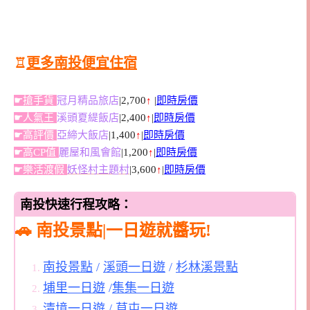
♖
更多南投便宜住宿
☛搶手貨
冠月精品旅店
|2,700
↑
|
即時房價
☛人氣王
溪頭夏緹飯店
|2,400
↑
|
即時房價
☛高評價
亞締大飯店
|1,400
↑
|
即時房價
☛高CP值
麗屋和風會館
|1,200
↑
|
即時房價
☛樂活渡假
妖怪村主題村
|3,600
↑
|
即時房價
南投快速行程攻略：
🚗 南投景點|一日遊就醬玩!
南投景點
/
溪頭一日遊
/
杉林溪景點
埔里一日遊
/
集集一日遊
清境一日遊
/
草屯一日遊