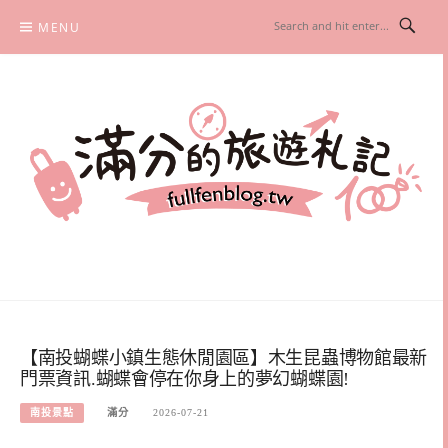
Skip
MENU
to
content
滿分的旅遊札記
國內外旅遊|情侶約會景點|美拍玩樂
【南投蝴蝶小鎮生態休閒園區】木生昆蟲博物館最新
門票資訊.蝴蝶會停在你身上的夢幻蝴蝶園!
南投景點
滿分
2026-07-21