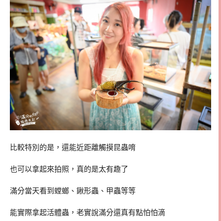
比較特別的是，還能近距離觸摸昆蟲唷
也可以拿起來拍照，真的是太有趣了
滿分當天看到螳螂、鍬形蟲、甲蟲等等
能實際拿起活體蟲，老實說滿分還真有點怕怕滴