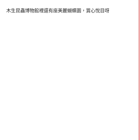
木生昆蟲博物館裡還有座美麗蝴蝶園，賞心悅目呀