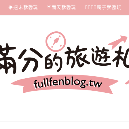
☀週末就醬玩
☔雨天就醬玩
👩‍❤‍💋‍👨親子就醬玩
札記