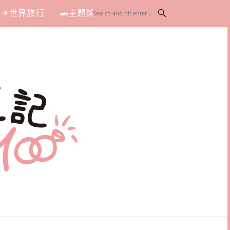
✈世界旅行
🚗主題懶人包