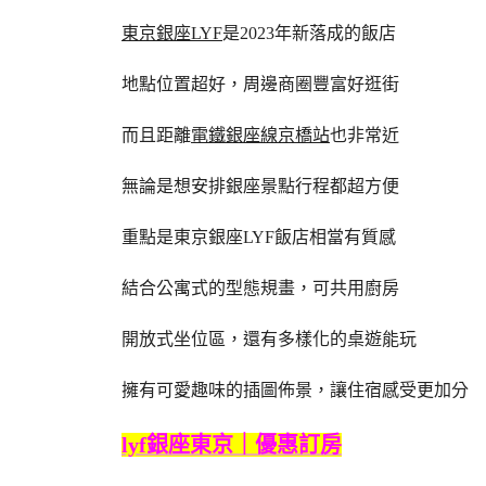
東京銀座LYF
是2023年新落成的飯店
地點位置超好，周邊商圈豐富好逛街
而且距離
電鐵銀座線京橋站
也非常近
無論是想安排銀座景點行程都超方便
重點是東京銀座LYF飯店相當有質感
結合公寓式的型態規畫，可共用廚房
開放式坐位區，還有多樣化的桌遊能玩
擁有可愛趣味的插圖佈景，讓住宿感受更加分
lyf銀座東京｜優惠訂房