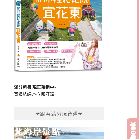
滿分新書|現正熱銷中~
直接結帳👉
立即訂購
❤跟著滿分玩台灣❤