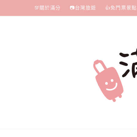
Skip
💯關於滿分
📷台灣旅遊
👍免門票景點
to
content
滿分的旅遊
國內外旅遊|情侶約會景點|美拍玩樂