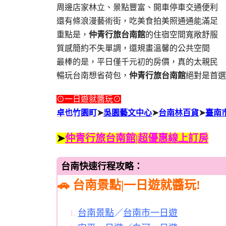
周邊店家林立、景點豐富、開車停車交通便利
還有條浪漫藝術街，吃美食拍美照通通能滿足
重點是，
仲青行旅台南館
的住宿空間寬敞舒服
質感簡約不失單調，還規畫溫馨的公共空間
最棒的是，平日僅千元初的房價，真的太親民
暢玩台南想省荷包，
仲青行旅台南館
絕對是首選
⊙一日遊就醬玩⊙
卓也竹園町
➤
吳園藝文中心
➤
台南林百貨
➤
臺南
➤
仲青行旅台南館|超優惠線上訂房
台南快速行程攻略：
🚗 台南景點|一日遊就醬玩!
台南景點
／
台南市一日遊