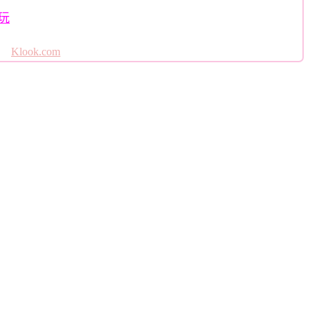
玩
Klook.com