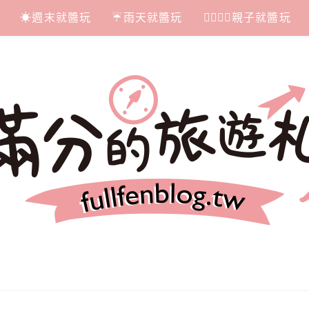
☀週末就醬玩
☔雨天就醬玩
👩‍❤‍💋‍👨親子就醬玩
札記