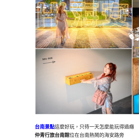
台南景點
這麼好玩，只待一天怎麼能玩得過癮
仲青行旅台南館
位在台南熱鬧的海安路旁