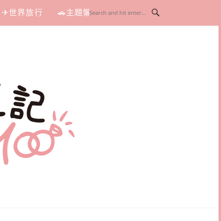
✈世界旅行
🚗主題懶人包