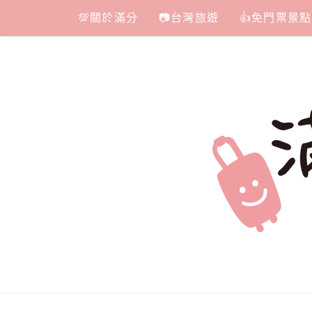
Skip
💯關於滿分
📷台灣旅遊
👍免門票景點
to
content
滿分的旅遊
國內外旅遊|情侶約會景點|美拍玩樂