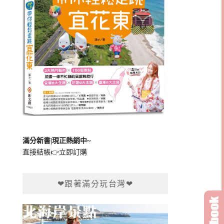
滿分新書|現正熱銷中~
直接結帳👉
立即訂購
❤跟著滿分玩台灣❤