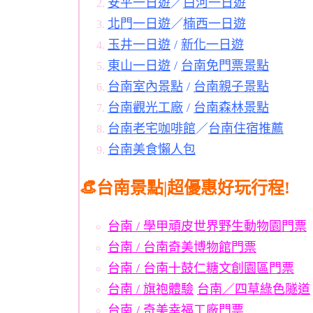
安平一日遊
／
白河一日遊
北門一日遊
／
楠西一日遊
玉井一日遊
/
新化一日遊
東山一日遊
/
台南免門票景點
台南室內景點
/
台南親子景點
台南觀光工廠
/
台南森林景點
台南老宅咖啡館
／
台南住宿推薦
台南美食懶人包
👒台南景點|超優惠好玩行程!
台南 / 學甲頑皮世界野生動物園門票
台南 / 台南奇美博物館門票
台南 / 台南十鼓仁糖文創園區門票
台南 / 旗袍體驗
台南／四草綠色隧道
台南 / 奇美幸福工廠門票