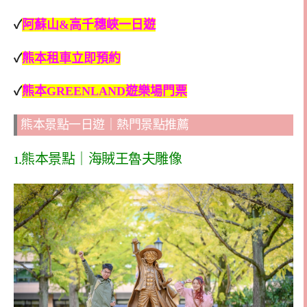
✓
阿蘇山&高千穗峽一日遊
✓
熊本租車立即預約
✓
熊本GREENLAND遊樂場門票
熊本景點一日遊｜熱門景點推薦
1.熊本景點｜海賊王魯夫雕像