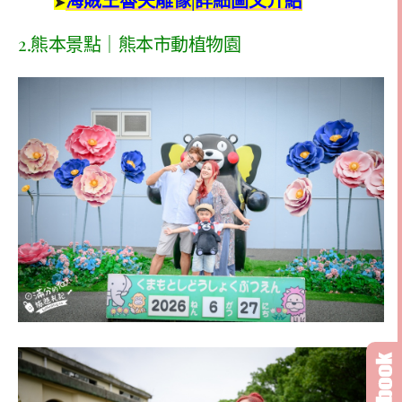
海賊王魯夫雕像|詳細圖文介紹
➤
2.
熊本景點｜熊本市動植物園