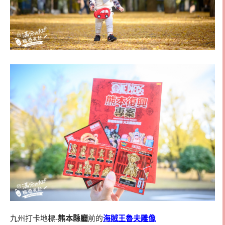
九州打卡地標-
熊本縣廳
前的
海賊王魯夫雕像