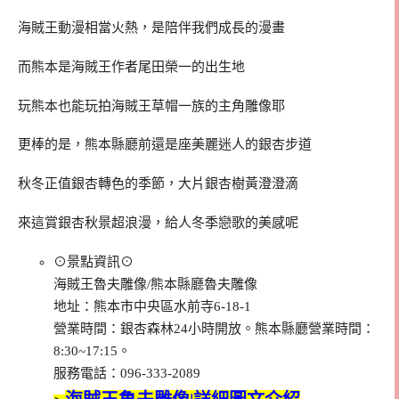
海賊王動漫相當火熱，是陪伴我們成長的漫畫
而熊本是海賊王作者尾田榮一的出生地
玩熊本也能玩拍海賊王草帽一族的主角雕像耶
更棒的是，熊本縣廳前還是座美麗迷人的銀杏步道
秋冬正值銀杏轉色的季節，大片銀杏樹黃澄澄滴
來這賞銀杏秋景超浪漫，給人冬季戀歌的美感呢
⊙景點資訊⊙
海賊王魯夫雕像/熊本縣廳魯夫雕像
地址：熊本市中央區水前寺6-18-1
營業時間：銀杏森林24小時開放。熊本縣廳營業時間：
8:30~17:15。
服務電話：096-333-2089