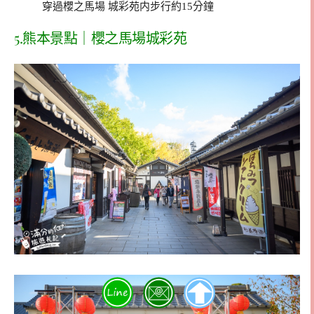
穿過櫻之馬場 城彩苑内步行約15分鐘
5.熊本景點｜櫻之馬場城彩苑