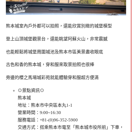
熊本城室內戶外都可以拍照，還能欣賞別緻的城堡模型
登上山頂城堡觀景台，還能眺望阿蘇火山，非常震撼
也能輕鬆將城堡周圍城池及熊本市區美景盡收眼底
古色和香的熊本城，穿和服來取景拍照也很棒
旁邊的櫻之馬場城彩苑就能體驗穿和服超方便滴
⊙景點資訊⊙
熊本城
地址：熊本市中央區本丸1-1
營業時間：9:00~16:30
服務電話：+81-(0)96-352-5900
交通方式：搭乘熊本市電至「熊本城市役所前」下車，