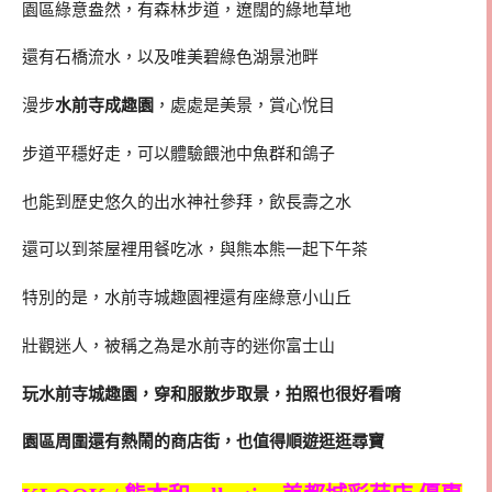
園區綠意盎然，有森林步道，遼闊的綠地草地
還有石橋流水，以及唯美碧綠色湖景池畔
漫步
水前寺成趣園
，處處是美景，賞心悅目
步道平穩好走，可以體驗餵池中魚群和鴿子
也能到歷史悠久的出水神社參拜，飲長壽之水
還可以到茶屋裡用餐吃冰，與熊本熊一起下午茶
特別的是，水前寺城趣園裡還有座綠意小山丘
壯觀迷人，被稱之為是水前寺的迷你富士山
玩水前寺城趣園，穿和服散步取景，拍照也很好看唷
園區周圍還有熱鬧的商店街，也值得順遊逛逛尋寶