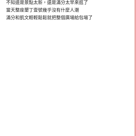
不知道是景點太新，還是滿分太早來逛了
當天整座墾丁壹號幾乎沒有什麼人潮
滿分和凱文輕輕鬆鬆就把整個廣場給包場了