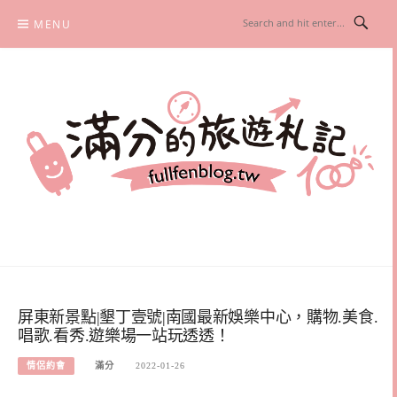
Skip
MENU
to
content
滿分的旅遊札記
國內外旅遊|情侶約會景點|美拍玩樂
屏東新景點|墾丁壹號|南國最新娛樂中心，購物.美食.
唱歌.看秀.遊樂場一站玩透透！
情侶約會
滿分
2022-01-26