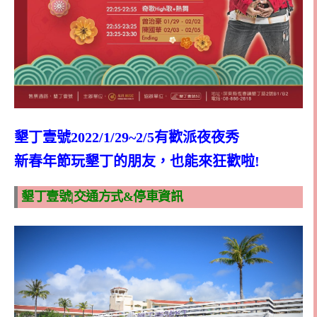
墾丁壹號2022/1/29~2/5有歡派夜夜秀
新春年節玩墾丁的朋友，也能來狂歡啦!
墾丁壹號|交通方式&停車資訊