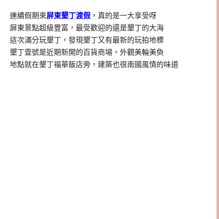
連續假期來
屏東墾丁渡假
，真的是一大享受呀
屏東景點超級豐富，最受歡迎的還是墾丁的大海
這次滿分玩墾丁，發現墾丁又有最新的玩拍地標
墾丁壹號是近期新開的百貨商場，外觀美輪美奐
地點就在墾丁福華飯店旁，建築也很南國風情的味道