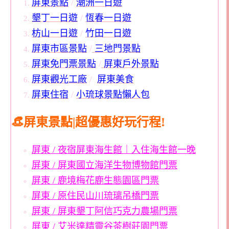
屏東景點
/
潮洲一日遊
墾丁一日遊
/
恆春一日遊
枋山一日遊
/
竹田一日遊
屏東市區景點
/
三地門景點
屏東免門票景點
/
屏東戶外景點
屏東觀光工廠
/
屏東美食
屏東住宿
/
小琉球景點懶人包
👒屏東景點|超優惠好玩行程!
屏東 / 夜宿屏東海生館｜入住海生館一晚
屏東 / 屏東國立海洋生物博物館門票
屏東 / 鹿境梅花鹿生態園區門票
屏東 / 原住民山川琉璃吊橋門票
屏東 / 屏東墾丁阿信巧克力農場門票
屏東 / 艾米達精靈谷茶樹莊園門票