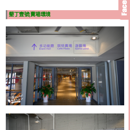
墾丁壹號|賣場環境