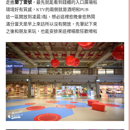
走進
墾丁壹號
，最先就能看到錢櫃的入口廣場啦
環境好有質感，KTV的兩側就是酒吧和PUB
這一區開放到凌晨3點，想必這裡愈晚會愈熱鬧
滿分當天是早上來訪所以沒有開放，先筆記下來
之後和朋友來玩，也能安排來這裡唱歌狂歡唷啦