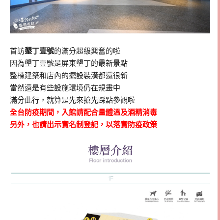
首訪
墾丁壹號
的滿分超級興奮的啦
因為墾丁壹號是屏東墾丁的最新景點
整棟建築和店內的擺設裝潢都還很新
當然還是有些設施環境仍在規畫中
滿分此行，就算是先來搶先踩點參觀啦
全台防疫期間，入館請配合量體溫及酒精消毒
另外，也請出示實名制登記，以落實防疫政策