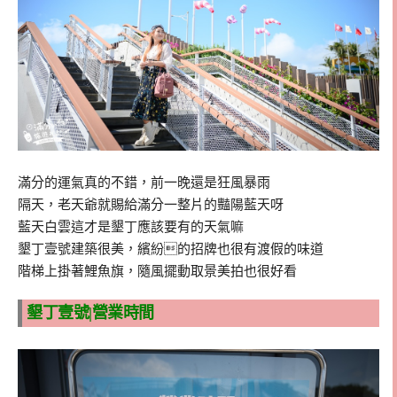
滿分的運氣真的不錯，前一晚還是狂風暴雨
隔天，老天爺就賜給滿分一整片的豔陽藍天呀
藍天白雲這才是墾丁應該要有的天氣嘛
墾丁壹號建築很美，繽紛的招牌也很有渡假的味道
階梯上掛著鯉魚旗，隨風擺動取景美拍也很好看
墾丁壹號|營業時間