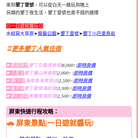
來到
墾丁壹號
，可以從白天一路玩到晚上
另類的墾丁夜生活，墾丁壹號也是不錯的選擇
⊙一日遊就醬玩⊙
水蛙窟大草原
➤
龍磐公園
➤
墾丁壹號
➤
墾丁小巴里島岩
♖
更多墾丁人氣住宿
☛異國風情
墾丁亞曼達會館
|8,000↑|
即時房價
☛人氣王
墾丁儷山林會館
|2,000
↑
|
即時房價
☛高CP值
海南島海景旅店
|2,500
↑
|
即時房價
☛搶手貨
墾丁愛情海民宿
|3,300
↑
|
即時房價
☛夢幻建築
希臘風情民宿
|2,500
↑
|
即時房價
屏東快速行程攻略：
🚗 屏東景點|一日遊就醬玩!