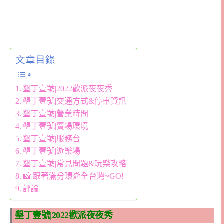
文章目錄
墾丁壹號|2022歡派夜夜秀
墾丁壹號|交通方式&停車資訊
墾丁壹號|營業時間
墾丁壹號|賣場環境
墾丁壹號|服務台
墾丁壹號|遊樂場
墾丁壹號|常見問題&玩樂攻略
📸 跟著滿分環遊全台灣~GO!
評論
墾丁壹號|2022歡派夜夜秀