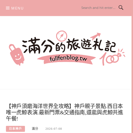
Skip
MENU
to
content
滿分的旅遊札記
國內外旅遊|情侶約會景點|美拍玩樂
【神戶須磨海洋世界全攻略】神戶親子景點.西日本
唯一虎鯨表演.最新門票&交通指南,還能與虎鯨共進
午餐!
日本神戶
滿分
2026-07-08