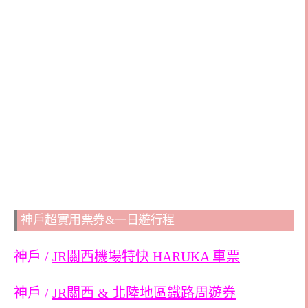
神戶超實用票券&一日遊行程
神戶 /
JR關西機場特快 HARUKA 車票
神戶 /
JR關西 & 北陸地區鐵路周遊券