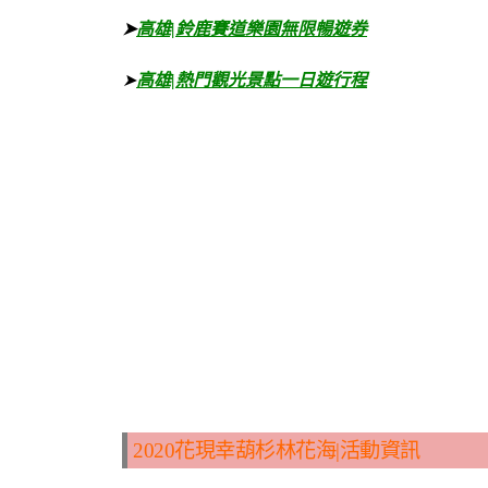
➤
高雄|鈴鹿賽道樂園無限暢遊券
➤
高雄|熱門觀光景點一日遊行程
2020花現幸葫杉林花海|活動資訊