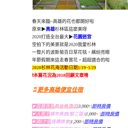
春天來臨~高雄的花也都開好啦
原來▶
高雄
杉林區這麼美呀
2020打造全台最大▶
花園迷宮
空拍下的美景就是2020我愛杉林
一整片的波斯菊百日草花毯，繽紛亮眼
年節假期來這走春賞花，超超適合的啦
2020杉林花海活動日期
1/19~1/29
❗本篇花況為2018回顧文章唷
♖
更多高雄便宜住宿
☛百萬夜景
英迪格酒店
|3,000↑|
即時房價
☛人氣王
城市商旅(駁二區)
|1,000
↑
|
即時房價
☛高CP值
佳適旅舍
|1,200
↑
|
即時房價