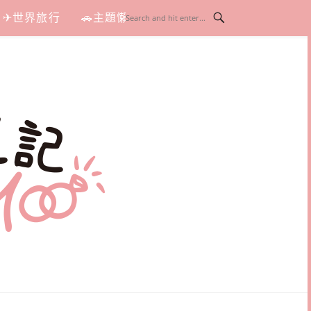
✈世界旅行
🚗主題懶人包