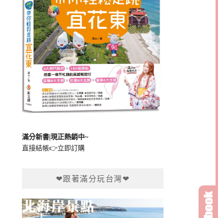
滿分新書|現正熱銷中~
直接結帳👉
立即訂購
❤跟著滿分玩台灣❤