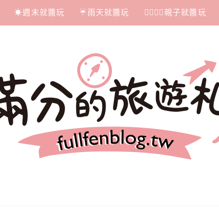
☀週末就醬玩
☔雨天就醬玩
👩‍❤‍💋‍👨親子就醬玩
札記