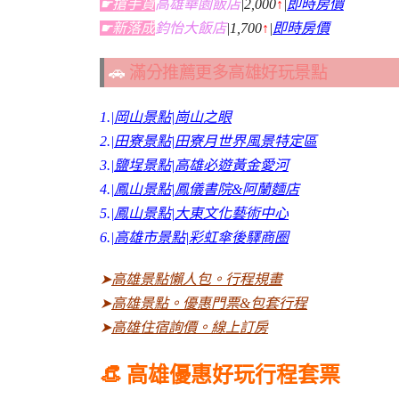
☛搶手貨
高雄華園飯店
|2,000
↑
|
即時房價
☛新落成
鈞怡大飯店
|1,700
↑
|
即時房價
🚗
滿分推薦更多高雄好玩景點
1.
|岡山景點|崗山之眼
2.
|田寮景點|田寮月世界風景特定區
3.|
鹽埕景點|高雄必遊黃金愛河
4.
|鳳山景點|鳳儀書院&阿蘭麵店
5.
|鳳山景點|大東文化藝術中心
6.
|高雄市景點|彩虹傘後驛商圈
➤
高雄景點懶人包。行程規畫
➤
高雄景點。優惠門票&包套行程
➤
高雄住宿詢價。線上訂房
👒 高雄優惠好玩行程套票