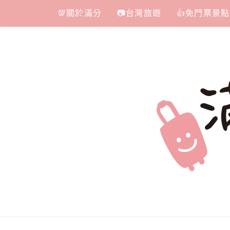
Skip
💯關於滿分
📷台灣旅遊
👍免門票景點
to
content
滿分的旅遊
國內外旅遊|情侶約會景點|美拍玩樂