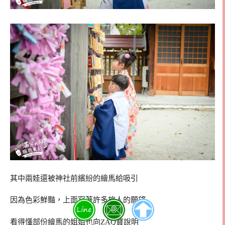
其中兩娃還被神社前繽紛的繪馬給吸引
因為色彩鮮豔，上面寫著許多旅人的願望
看得懂部份繪馬的姐姐也向ZAQ寶說明