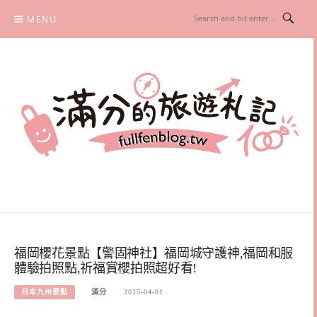
Skip
MENU
to
content
滿分的旅遊札記
國內外旅遊|情侶約會景點|美拍玩樂
福岡櫻花景點【警固神社】福岡城守護神,福岡和服
體驗拍照點,祈福賞櫻拍照超好看!
日本九州景點
滿分
2025-04-01