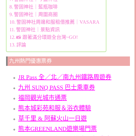
警固神社｜藍瓶咖啡
警固神社｜周圍商圈
警固神社周邊和服租借推薦｜VASARA
警固神社｜景點資訊
📸 跟著滿分環遊全台灣~GO!
評論
九州熱門優惠票券
JR Pass 全／北／南九州鐵路周遊券
九州 SUNQ PASS 巴士乘車券
福岡觀光城市通票
熊本城彩苑和服＆浴衣體驗
草千里 & 阿蘇火山一日遊
熊本GREENLAND遊樂場門票