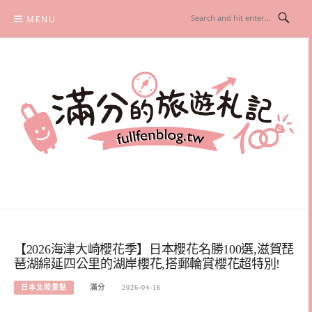
Skip
MENU
to
content
滿分的旅遊札記
國內外旅遊|情侶約會景點|美拍玩樂
【2026海津大崎櫻花季】日本櫻花名勝100選,滋賀琵
琶湖綿延四公里的湖岸櫻花,搭郵輪賞櫻花超特別!
日本北陸景點
滿分
2026-04-16