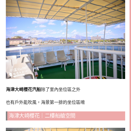
海津大崎櫻花汽船
除了室內坐位區之外
也有戶外能吹風，海景第一排的坐位區唷
海津大崎櫻花｜二樓船艙空間