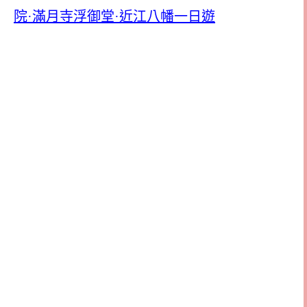
院·滿月寺浮御堂·近江八幡一日遊