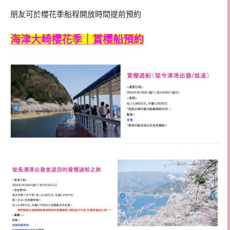
朋友可於櫻花季船程開放時間提前預約
海津大崎櫻花季｜賞櫻船預約