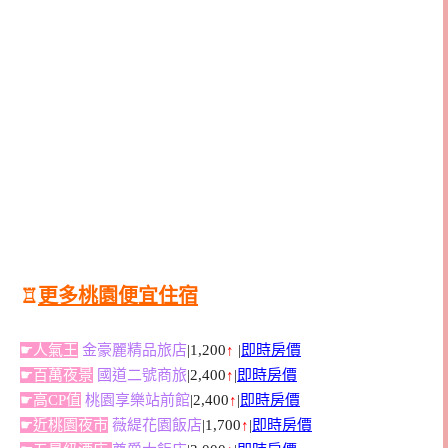
♖
更多桃園便宜住宿
☛人氣王
金豪麗精品旅店
|1,200
↑
|
即時房價
☛百萬夜景
國道二號商旅
|2,400
↑
|
即時房價
☛高CP值
桃園享樂站前館
|2,400
↑
|
即時房價
☛近桃園夜市
薇緹花園飯店
|1,700
↑
|
即時房價