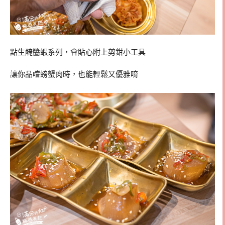
點生醃醬蝦系列，會貼心附上剪鉗小工具
讓你品嚐螃蟹肉時，也能輕鬆又優雅唷