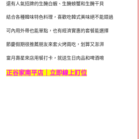
還有人氣招牌的生醃白蝦、生醃螃蟹和生醃干貝
結合各種韓味特色料理，喜歡吃韓式美味絕不能錯過
可內用外帶也能單點，也有經濟實惠的套餐能選擇
節慶假期很推薦朋友來套火烤兩吃，划算又澎湃
當月壽星來店用餐打卡，就送生日肉品和啤酒唷
正谷家南平店｜立即線上訂位