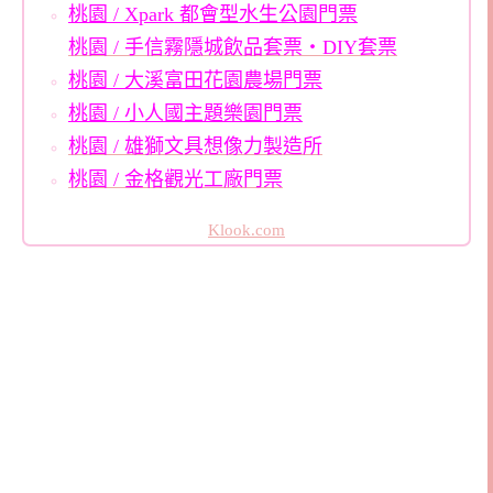
桃園 / Xpark 都會型水生公園門票
桃園 / 手信霧隱城飲品套票・DIY套票
桃園 / 大溪富田花園農場門票
桃園 / 小人國主題樂園門票
桃園 / 雄獅文具想像力製造所
桃園 / 金格觀光工廠門票
Klook.com