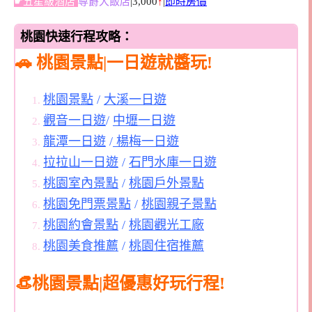
☛五星級酒店
尊爵大飯店
|3,000
↑
|
即時房價
桃園快速行程攻略：
🚗 桃園景點|一日遊就醬玩!
桃園景點
/
大溪一日遊
觀音一日遊
/
中壢一日遊
龍潭一日遊
/
楊梅一日遊
拉拉山一日遊
/
石門水庫一日遊
桃園室內景點
/
桃園戶外景點
桃園免門票景點
/
桃園親子景點
桃園約會景點
/
桃園觀光工廠
桃園美食推薦
/
桃園住宿推薦
👒桃園景點|超優惠好玩行程!