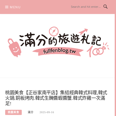
Skip
MENU
to
content
滿分的旅遊札記
國內外旅遊|情侶約會景點|美拍玩樂
桃園美食【正谷家南平店】集結經典韓式料理,韓式
火鍋.銅板烤肉.韓式生醃醬蝦醬蟹.韓式炸雞一次滿
足!
桃園美食
滿分
2025-09-16