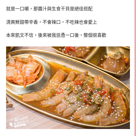
就是一口嚼，那醬汁與生食干貝是絕佳搭配
清爽鮮甜帶辛香，不會辣口，不吃辣也會愛上
本來凱文不信，後來被我慫恿一口後，整個很喜歡