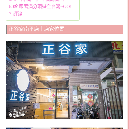
📸 跟著滿分環遊全台灣~GO!
評論
正谷家南平店｜店家位置