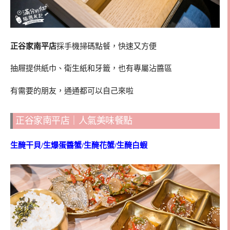
正谷家南平店
採手機掃碼點餐，快速又方便
抽屜提供紙巾、衛生紙和牙籤，也有專屬沾醬區
有需要的朋友，通通都可以自己來啦
正谷家南平店｜人氣美味餐點
生醃干貝/生爆蛋醬蟹/生醃花蟹/生醃白蝦