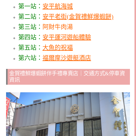
第一站：
安平航海城
第二站：
安平老街(金賀禮鮮爆蝦餅)
第三站：
阿財牛肉湯
第四站：
安平運河遊船體驗
第五站：
大魚的祝福
第六站：
福爾摩沙遊艇酒店
金賀禮鮮爆蝦餅伴手禮專賣店｜交通方式&停車資
資訊