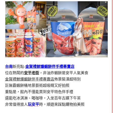
台南
新亮點-
金賀禮鮮爆蝦餅伴手禮專賣店
位在熱鬧的
安平老街
，非油炸蝦餅是安平人氣美食
金賀禮鮮爆蝦餅伴手禮專賣店
佈景裝潢超特別
巨無霸蝦餅桶地景藝術超吸睛又好拍照
重點是，館內不僅能買到安平特色伴手禮
還能吃冰淇淋、喝咖啡，入坐百年古蹟下午茶
非常值得旅人
玩安平
時，順遊來踩點購物拍美照