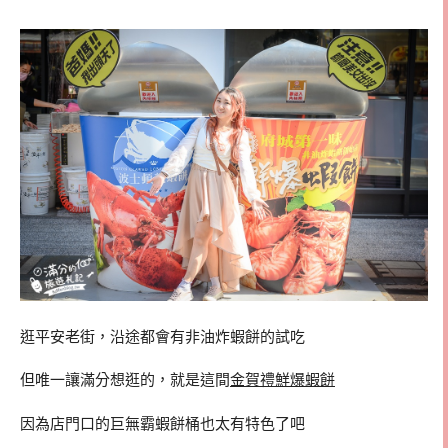
逛平安老街，沿途都會有非油炸蝦餅的試吃
但唯一讓滿分想逛的，就是這間
金賀禮鮮爆蝦餅
因為店門口的巨無霸蝦餅桶也太有特色了吧