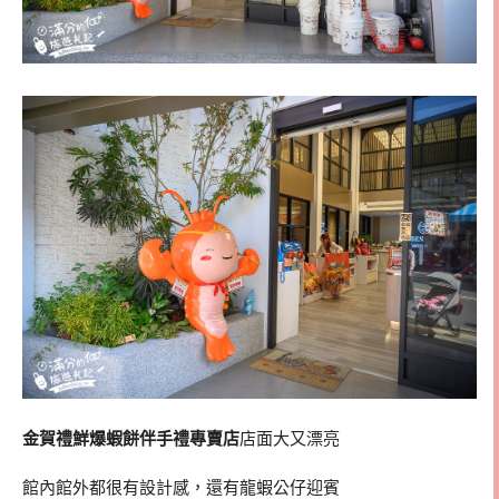
金賀禮鮮爆蝦餅伴手禮專賣店
店面大又漂亮
館內館外都很有設計感，還有龍蝦公仔迎賓