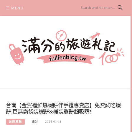
Skip
MENU
to
content
滿分的旅遊札記
國內外旅遊|情侶約會景點|美拍玩樂
台南【金賀禮鮮爆蝦餅伴手禮專賣店】免費試吃蝦
餅,巨無霸袋裝蝦餅&桶裝蝦餅超吸睛!
台南景點
滿分
2024-01-11