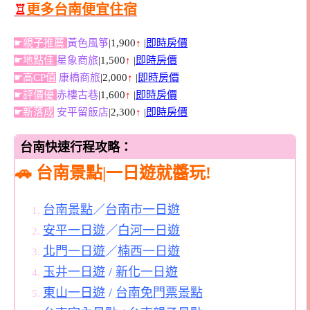
♖
更多台南便宜住宿
☛親子推薦
黃色風箏
|1,900
↑
|
即時房價
☛地點佳
星象商旅
|1,500
↑
|
即時房價
☛高CP值
康橋商旅
|2,000
↑
|
即時房價
☛評價優
赤樓古巷
|1,600
↑
|
即時房價
☛新落成
安平留飯店
|2,300
↑
|
即時房價
台南快速行程攻略：
🚗 台南景點|一日遊就醬玩!
台南景點
／
台南市一日遊
安平一日遊
／
白河一日遊
北門一日遊
／
楠西一日遊
玉井一日遊
/
新化一日遊
東山一日遊
/
台南免門票景點