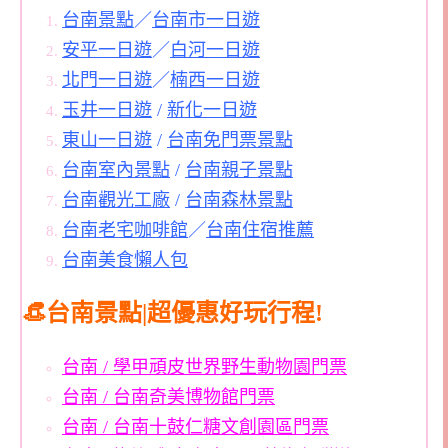
台南景點
／
台南市一日遊
安平一日遊
／
白河一日遊
北門一日遊
／
楠西一日遊
玉井一日遊
/
新化一日遊
東山一日遊
/
台南免門票景點
台南室內景點
/
台南親子景點
台南觀光工廠
/
台南森林景點
台南老宅咖啡館
／
台南住宿推薦
台南美食懶人包
👒台南景點|超優惠好玩行程!
台南 / 學甲頑皮世界野生動物園門票
台南 / 台南奇美博物館門票
台南 / 台南十鼓仁糖文創園區門票