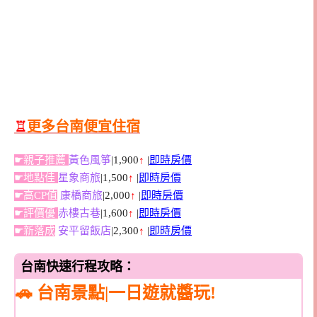
♖
更多台南便宜住宿
☛親子推薦
黃色風箏
|1,900
↑
|
即時房價
☛地點佳
星象商旅
|1,500
↑
|
即時房價
☛高CP值
康橋商旅
|2,000
↑
|
即時房價
☛評價優
赤樓古巷
|1,600
↑
|
即時房價
☛新落成
安平留飯店
|2,300
↑
|
即時房價
台南快速行程攻略：
🚗 台南景點|一日遊就醬玩!