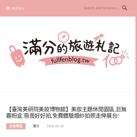
Skip
MENU
to
content
滿分的旅遊札記
國內外旅遊|情侶約會景點|美拍玩樂
【臺灣美研院美妝博物館】美妝主題休閒園區,巨無
霸粉盒.唇膏好好拍,免費體驗婚紗拍照走伸展台!
台南景點
滿分
2026-06-29