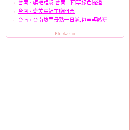
台南 / 旗袍體驗
台南／四草綠色隧道
台南 / 奇美幸福工廠門票
台南 / 台南熱門景點一日遊,包車輕鬆玩
Klook.com