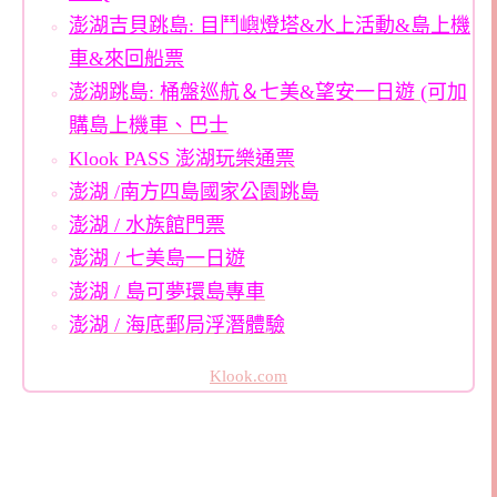
澎湖吉貝跳島: 目鬥嶼燈塔&水上活動&島上機
車&來回船票
澎湖跳島: 桶盤巡航＆七美&望安一日遊 (可加
購島上機車、巴士
Klook PASS 澎湖玩樂通票
澎湖 /南方四島國家公園跳島
澎湖 / 水族館門票
澎湖 / 七美島一日遊
澎湖 / 島可夢環島專車
澎湖 / 海底郵局浮潛體驗
Klook.com