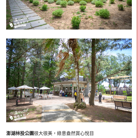
澎湖林投公園
很大很美，綠意盎然賞心悅目