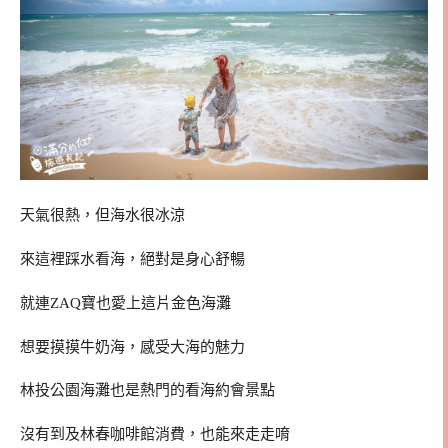
天氣很熱，但海水很冰涼
來這裡踩水看海，絕對是身心舒暢
就連ZAQ寶也愛上這片金色海灘
想要摸摸牛奶海，感受大海的魅力
林投公園海灘也是熱門的看海約會景點
沒有到及林春咖啡館消費，也能來走走唷