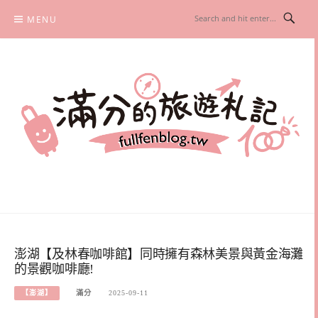
Skip
MENU
to
content
滿分的旅遊札記
國內外旅遊|情侶約會景點|美拍玩樂
澎湖【及林春咖啡館】同時擁有森林美景與黃金海灘
的景觀咖啡廳!
【澎湖】
滿分
2025-09-11