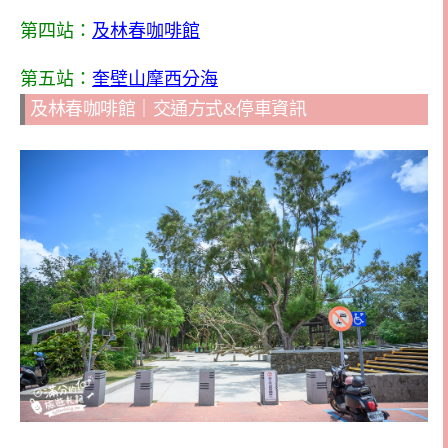
第四站：
及林春咖啡館
第五站：
奎壁山摩西分海
及林春咖啡館｜交通方式&停車資訊