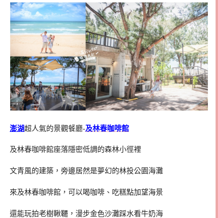
澎湖
超人氣的景觀餐廳-
及林春咖啡館
及林春咖啡館座落隱密低調的森林小徑裡
文青風的建築，旁邊居然是夢幻的林投公園海灘
來及林春咖啡館，可以喝咖啡、吃糕點加望海景
還能玩拍老樹鞦韆，漫步金色沙灘踩水看牛奶海