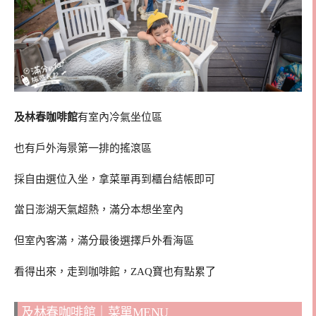
及林春咖啡館
有室內冷氣坐位區
也有戶外海景第一排的搖滾區
採自由選位入坐，拿菜單再到櫃台結帳即可
當日澎湖天氣超熱，滿分本想坐室內
但室內客滿，滿分最後選擇戶外看海區
看得出來，走到咖啡館，ZAQ寶也有點累了
及林春咖啡館｜菜單MENU