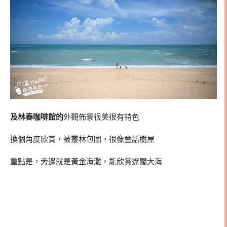
及林春咖啡館的
外觀佈景很美很有特色
換個角度欣賞，被叢林包圍，很像童話樹屋
重點是，旁邊就是黃金海灘，能欣賞遼闊大海