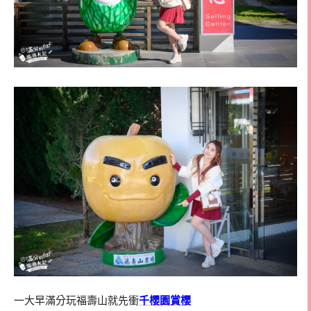
一大早滿分玩福壽山就先衝
千櫻園賞櫻