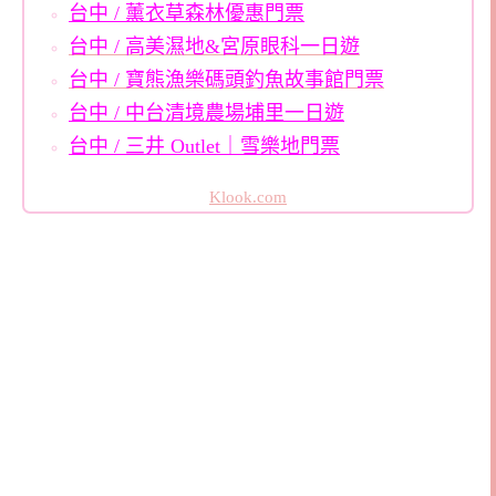
台中 / 薰衣草森林優惠門票
台中 / 高美濕地&宮原眼科一日遊
台中 / 寶熊漁樂碼頭釣魚故事館門票
台中 / 中台清境農場埔里一日遊
台中 / 三井 Outlet｜雪樂地門票
Klook.com