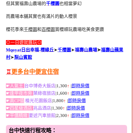
但其實福壽山農場的
千櫻園
也相當夢幻
而農場本舖其實也有滿片的動人櫻景
櫻花季來
千櫻園
和
百櫻園
賞櫻順玩農場吃美食更讚
⊙一日遊就醬玩⊙
Mqoyat日出幸福-櫻緣丘
➤
千櫻園
➤
福壽山農場
➤
福壽山蘋果
村
➤
梨山賓館
♖
更多台中便宜住宿
☛人氣王
台中博奇大飯店
|1,300
↑
|
即時房價
☛逢甲夜市旁
葉綠宿旅店
|1,600
↑
|
即時房價
☛高CP值
植光花園飯店
|1,800
↑
|
即時房價
☛四星級酒店
兆品酒店
|1,300
↑
|
即時房價
☛平價精緻
夏述汽車旅館
|2,300
↑
|
即時房價
台中快速行程攻略：