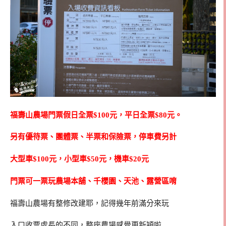
福壽山農場門票假日全票$100元，平日全票$80元。
另有優待票、團體票、半票和保險票，停車費另計
大型車$100元，小型車$50元，機車$20元
門票可一票玩農場本舖、千櫻園、天池、露營區唷
福壽山農場有整修改建耶，記得幾年前滿分來玩
入口收票處長的不同，整座農場感覺更新穎啦