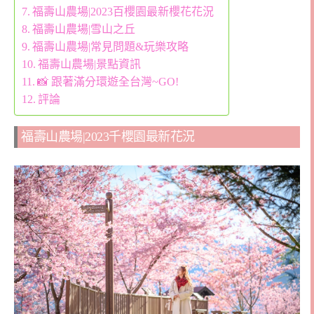
福壽山農場|2023百櫻園最新櫻花花況
福壽山農場|雪山之丘
福壽山農場|常見問題&玩樂攻略
福壽山農場|景點資訊
📸 跟著滿分環遊全台灣~GO!
評論
福壽山農場|2023千櫻園最新花況