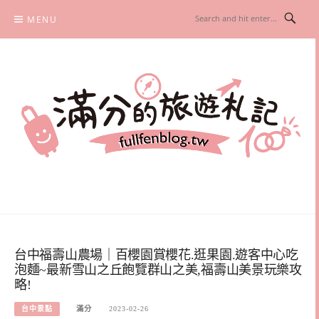
Skip
MENU
to
content
滿分的旅遊札記
國內外旅遊|情侶約會景點|美拍玩樂
台中福壽山農場｜百櫻園賞櫻花.逛果園.遊客中心吃
泡麵~最新雪山之丘飽覽群山之美,福壽山美景玩樂攻
略!
台中景點
滿分
2023-02-26