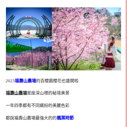
2023
福壽山農場
的百櫻園櫻花也盛開啦
福壽山農場
是座深山裡的秘境美景
一年四季都有不同繽紛的美麗色彩
都說福壽山農場最強大的的
楓葉時節