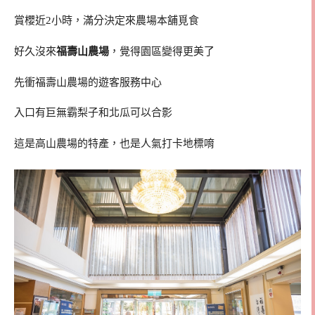
賞櫻近2小時，滿分決定來農場本舖覓食
好久沒來
福壽山農場
，覺得園區變得更美了
先衝福壽山農場的遊客服務中心
入口有巨無霸梨子和北瓜可以合影
這是高山農場的特產，也是人氣打卡地標唷