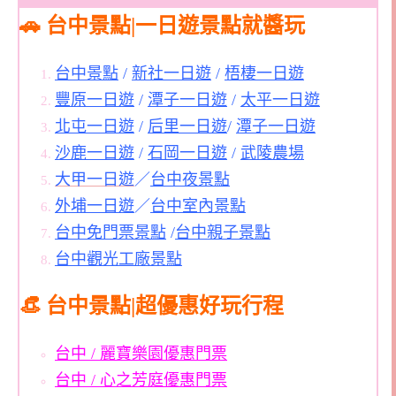
🚗 台中景點|一日遊景點就醬玩
台中景點
/
新社一日遊
/
梧棲一日遊
豐原一日遊
/
潭子一日遊
/
太平一日遊
北屯一日遊
/
后里一日遊
/
潭子一日遊
沙鹿一日遊
/
石岡一日遊
/
武陵農場
大甲一日遊
／
台中夜景點
外埔一日遊
／
台中室內景點
台中免門票景點
/
台中親子景點
台中觀光工廠景點
👒 台中景點|超優惠好玩行程
台中 / 麗寶樂園優惠門票
台中 / 心之芳庭優惠門票