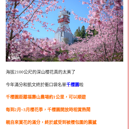
海拔2100公尺的深山櫻花真的太美了
今年滿分和凱文終於衝口袋名單
千櫻園
啦
千櫻園距離福壽山農場約1公里，可以順遊
每到2月~3月櫻花季，千櫻園開放時相賞熱鬧
親自來賞花的滿分，終於感受到被櫻包圍的震撼