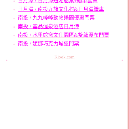
日月潭 / 日月潭遊湖船票+纜車套票
日月潭 / 南投九族文化村&日月潭纜車
南投 / 九九峰峰動物樂園優惠門票
南投 / 雲品溫泉酒店日月潭
南投 / 水里蛇窯文化園區&雙龍瀑布門票
南投 / 妮娜巧克力城堡門票
Klook.com