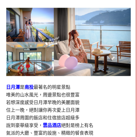
日月潭
是
南投
最著名的明星景點
唯美的山水風光，周邊景點也很豐富
若想深度感受日月潭早晚的美麗面貌
住上一晚，絕對讓你再次愛上日月潭
日月潭周圍的飯店和住宿旅店超級多
說到豪華級享受，
雲品酒店
絕對是榜上有名
氣派的大廳、豐富的設施、精緻的餐食表現