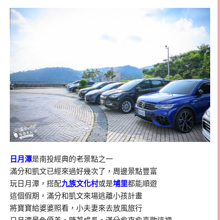
日月潭
是南投經典的老景點之一
滿分和凱文已經來過好幾次了，周邊景點豐富
玩日月潭，搭配
九族文化村
或是
埔里
都能順遊
這個假期，滿分和凱文來場逃離小孩計畫
將寶寶給婆婆照看，小夫妻來去放風旅行