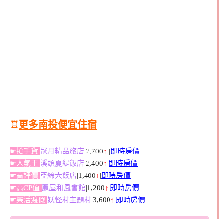
♖
更多南投便宜住宿
☛搶手貨
冠月精品旅店
|2,700
↑
|
即時房價
☛人氣王
溪頭夏緹飯店
|2,400
↑
|
即時房價
☛高評價
亞締大飯店
|1,400
↑
|
即時房價
☛高CP值
麗屋和風會館
|1,200
↑
|
即時房價
☛樂活渡假
妖怪村主題村
|3,600
↑
|
即時房價