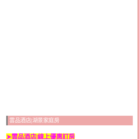
雲品酒店|湖景家庭房
➤
雲品酒店|線上優惠訂房