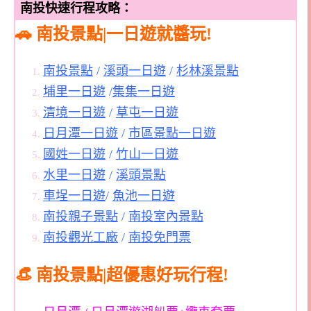
南投快速行程攻略：
🚗 南投景點|一日遊就醬玩!
南投景點
/
溪頭一日遊
/
杉林溪景點
埔里一日遊
/
集集一日遊
清境一日遊
/
草屯一日遊
日月潭一日遊
/
市區景點一日遊
國姓一日遊
/
竹山一日遊
水里一日遊
/
溪頭景點
車埕一日遊
/
魚池一日遊
南投親子景點
/
南投室內景點
南投觀光工廠
/
南投免門票
👒 南投景點|超優惠好玩行程!