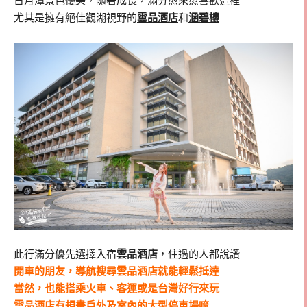
日月潭景色優美，隨著成長，滿分愈來愈喜歡這裡
尤其是擁有絕佳觀湖視野的
雲品酒店
和
涵碧樓
此行滿分優先選擇入宿
雲品酒店
，住過的人都說讚
開車的朋友，導航搜尋雲品酒店就能輕鬆抵達
當然，也能搭乘火車、客運或是台灣好行來玩
雲品酒店有規畫戶外及室內的大型停車場唷