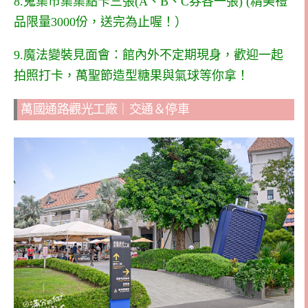
8.蒐集市集集點卡三張(A、B、C券各一張)
(精美禮
品限量3000份，送完為止喔！）
9.魔法變裝見面會：館內外不定期現身，歡迎一起
拍照打卡，萬聖節造型糖果與氣球等你拿！
萬國通路觀光工廠｜交通＆停車