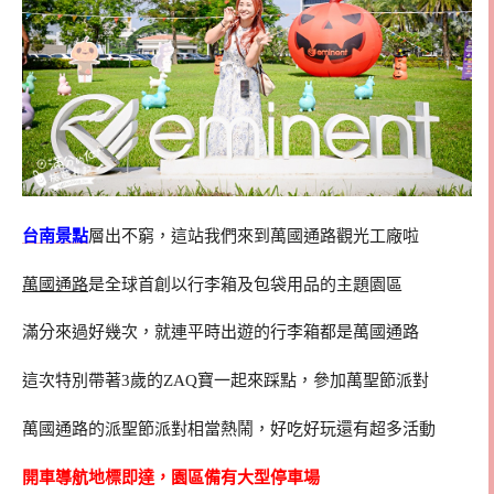
台南景點
層出不窮，這站我們來到萬國通路觀光工廠啦
萬國通路
是全球首創以行李箱及包袋用品的主題園區
滿分來過好幾次，就連平時出遊的行李箱都是萬國通路
這次特別帶著3歲的ZAQ寶一起來踩點，參加萬聖節派對
萬國通路的派聖節派對相當熱鬧，好吃好玩還有超多活動
開車導航地標即達，園區備有大型停車場