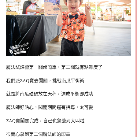
魔法試煉術第一關超簡單，第二關就有點難度了
我們派ZAQ寶去闖關，挑戰南瓜平衡術
就是將南瓜砝碼放在天秤，達成平衡即成功
魔法師好貼心，闖關期間還有指導，太可愛
ZAQ寶闖關完成，自己也驚艷到大叫啦
很開心拿到第二個魔法師的印章