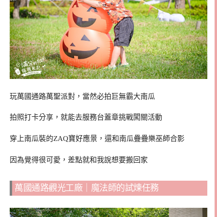
玩萬國通路萬聖派對，當然必拍巨無霸大南瓜
拍照打卡分享，就能去服務台蓋章挑戰闖關活動
穿上南瓜裝的ZAQ寶好應景，還和南瓜疊疊樂巫師合影
因為覺得很可愛，差點就和我說想要搬回家
萬國通路觀光工廠｜魔法師的試煉任務