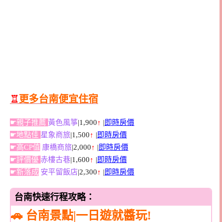
♖
更多台南便宜住宿
☛親子推薦
黃色風箏
|1,900
↑
|
即時房價
☛地點佳
星象商旅
|1,500
↑
|
即時房價
☛高CP值
康橋商旅
|2,000
↑
|
即時房價
☛評價優
赤樓古巷
|1,600
↑
|
即時房價
☛新落成
安平留飯店
|2,300
↑
|
即時房價
台南快速行程攻略：
🚗 台南景點|一日遊就醬玩!