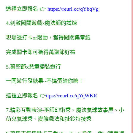
這裡立即報名 👉
https://reurl.cc/qYbqVg
4.刺激闖關遊戲x魔法師的試煉
現場憑打卡or限動，獲得闖關集章紙
完成關卡即可獲得萬聖節好禮
5.萬聖節x兒童變裝遊行
一同遊行發糖果~不搗蛋給你糖！
這裡立即報名 👉
ttps://reurl.cc/qYqWKR
7.精彩互動表演-巫師幻術秀、魔法氣球故事屋、小
萌鬼氣球秀、變臉戲法和扯鈴特技秀