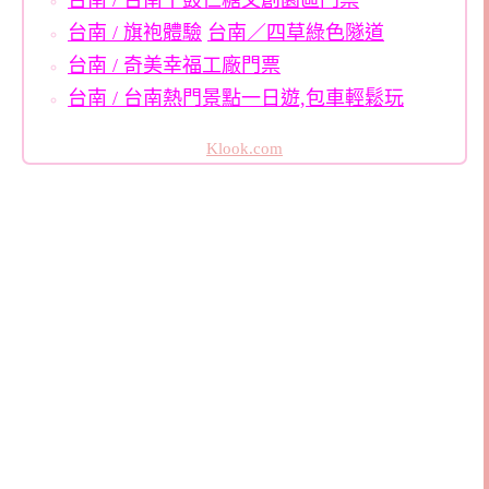
台南 / 台南十鼓仁糖文創園區門票
台南 / 旗袍體驗
台南／四草綠色隧道
台南 / 奇美幸福工廠門票
台南 / 台南熱門景點一日遊,包車輕鬆玩
Klook.com