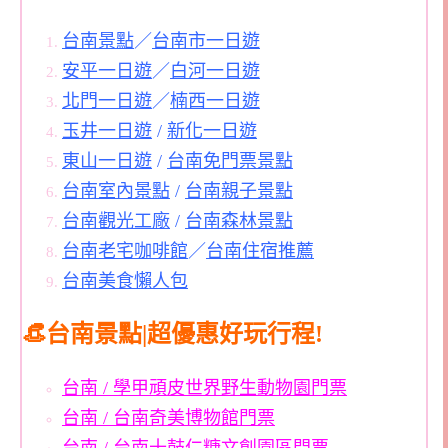
台南景點
／
台南市一日遊
安平一日遊
／
白河一日遊
北門一日遊
／
楠西一日遊
玉井一日遊
/
新化一日遊
東山一日遊
/
台南免門票景點
台南室內景點
/
台南親子景點
台南觀光工廠
/
台南森林景點
台南老宅咖啡館
／
台南住宿推薦
台南美食懶人包
👒台南景點|超優惠好玩行程!
台南 / 學甲頑皮世界野生動物園門票
台南 / 台南奇美博物館門票