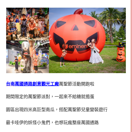
台南
萬
國通路創意觀光工廠
萬聖節活動開跑啦
期間限定的萬聖節派對，一起來不給糖就搗蛋
園區出現四米高巨型南瓜，搭配萬聖節兒童變裝遊行
最卡哇伊的妖怪小鬼們，也想玩瘋整座萬國通路