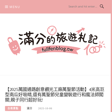
Skip
MENU
to
content
滿分的旅遊札記
國內外旅遊|情侶約會景點|美拍玩樂
【2025萬國通路創意觀光工廠萬聖節活動】4米高巨
型南瓜好吸睛,還有萬聖節兒童變裝遊行和魔法師闖
關,親子同行超好玩!
台南景點
滿分
2025-10-06