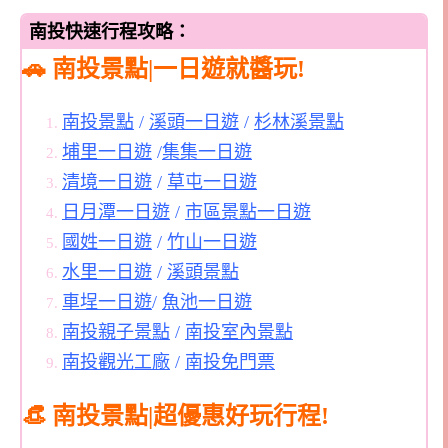
南投快速行程攻略：
🚗 南投景點|一日遊就醬玩!
南投景點
/
溪頭一日遊
/
杉林溪景點
埔里一日遊
/
集集一日遊
清境一日遊
/
草屯一日遊
日月潭一日遊
/
市區景點一日遊
國姓一日遊
/
竹山一日遊
水里一日遊
/
溪頭景點
車埕一日遊
/
魚池一日遊
南投親子景點
/
南投室內景點
南投觀光工廠
/
南投免門票
👒 南投景點|超優惠好玩行程!