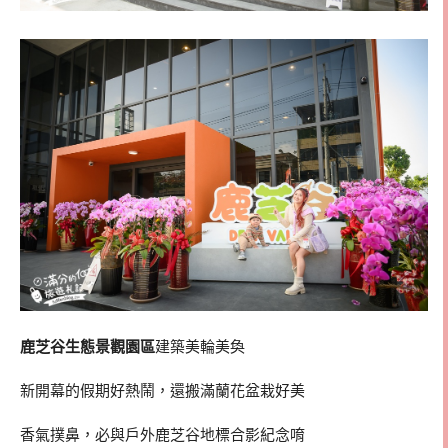
鹿芝谷生態景觀園區
建築美輪美奐
新開幕的假期好熱鬧，還搬滿蘭花盆栽好美
香氣撲鼻，必與戶外鹿芝谷地標合影紀念唷