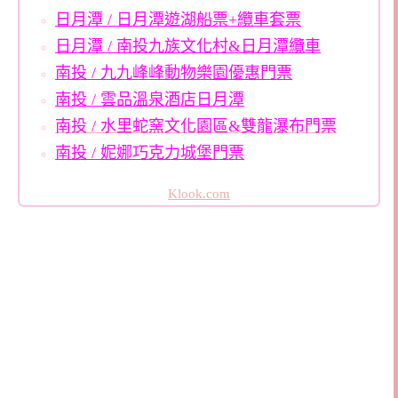
日月潭 / 日月潭遊湖船票+纜車套票
日月潭 / 南投九族文化村&日月潭纜車
南投 / 九九峰峰動物樂園優惠門票
南投 / 雲品溫泉酒店日月潭
南投 / 水里蛇窯文化園區&雙龍瀑布門票
南投 / 妮娜巧克力城堡門票
Klook.com