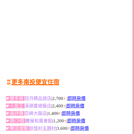
♖
更多南投便宜住宿
☛搶手貨
冠月精品旅店
|2,700
↑
|
即時房價
☛人氣王
溪頭夏緹飯店
|2,400
↑
|
即時房價
☛高評價
亞締大飯店
|1,400
↑
|
即時房價
☛高CP值
麗屋和風會館
|1,200
↑
|
即時房價
☛樂活渡假
妖怪村主題村
|3,600
↑
|
即時房價