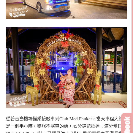
從普吉島機場搭乘接駁車到Club Med Phuket，當天車程大約
是一個半小時，聽說不塞車的話，45分鐘能抵達；滿分當日到