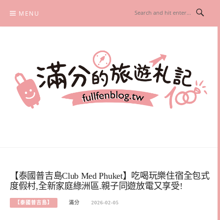
Skip
MENU
to
content
滿分的旅遊札記
國內外旅遊|情侶約會景點|美拍玩樂
【泰國普吉島Club Med Phuket】吃喝玩樂住宿全包式
度假村,全新家庭綠洲區.親子同遊放電又享受!
【泰國普吉島】
滿分
2026-02-05