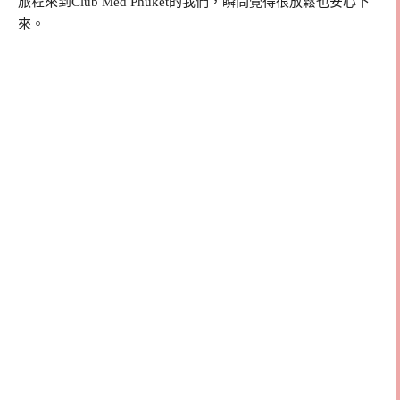
旅程來到Club Med Phuket的我們，瞬間覺得很放鬆也安心下
來。