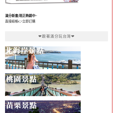
滿分新書|現正熱銷中~
直接結帳👉
立即訂購
❤跟著滿分玩台灣❤