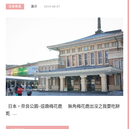
日本奈良
滿分
2014-08-07
日本。奈良公園~逗趣梅花鹿 無角梅花鹿出沒之我要吃餅
乾 …