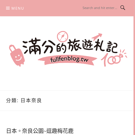
Skip
MENU
to
content
滿分的旅遊札記
國內外旅遊|情侶約會景點|美拍玩樂
分類:
日本奈良
日本。奈良公園~逗趣梅花鹿