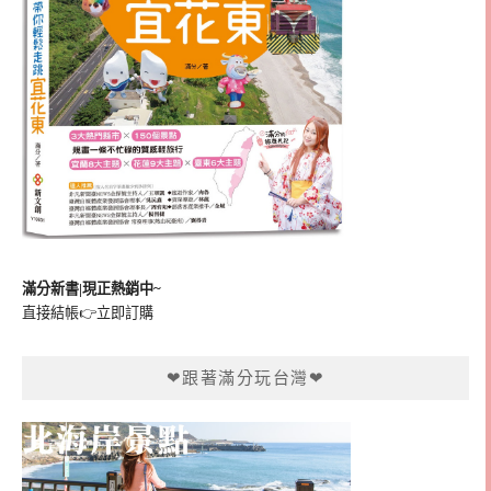
滿分新書|現正熱銷中~
直接結帳👉
立即訂購
❤跟著滿分玩台灣❤