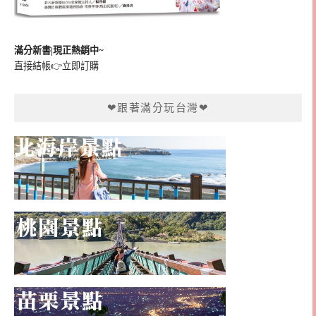
滿分新書|現正熱銷中~
直接結帳👉
立即訂購
❤跟著滿分玩台灣❤