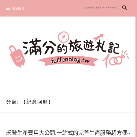
Skip
MENU
to
content
滿分的旅遊札記
國內外旅遊|情侶約會景點|美拍玩樂
分類:
【紀念回顧】
禾馨生產費用大公開.一站式的完善生產服務超方便~