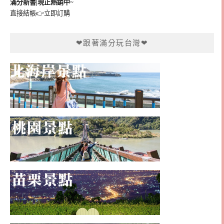
滿分新書|現正熱銷中~
直接結帳👉
立即訂購
❤跟著滿分玩台灣❤