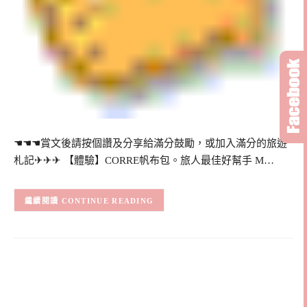
☚☚☚賞文後請按個讚及分享給滿分鼓勵，或加入滿分的旅遊
札記✈✈✈ 【體驗】CORRE帆布包。旅人最佳好幫手 M…
CONTINUE READING