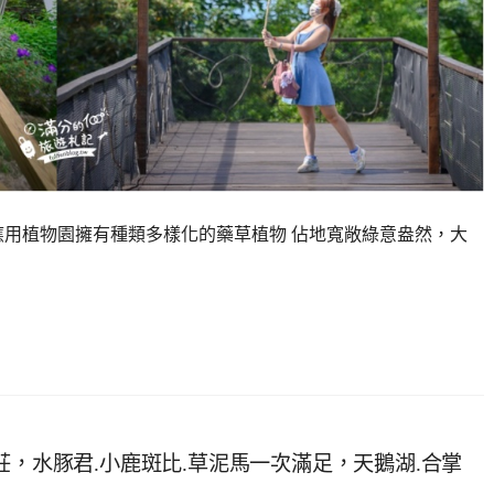
應用植物園擁有種類多樣化的藥草植物 佔地寬敞綠意盎然，大
莊，水豚君.小鹿斑比.草泥馬一次滿足，天鵝湖.合掌