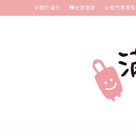
Skip
💯關於滿分
📷台灣旅遊
👍免門票景點
to
content
滿分的旅遊
國內外旅遊|情侶約會景點|美拍玩樂