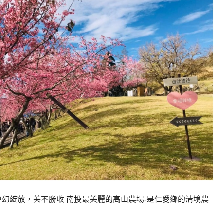
櫻夢幻綻放，美不勝收 南投最美麗的高山農場-是仁愛鄉的清境農