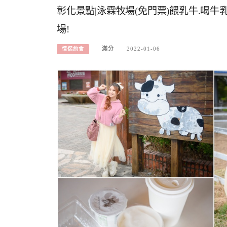
彰化景點|泳霖牧場(免門票)餵乳牛.喝牛
場!
滿分
2022-01-06
情侶約會