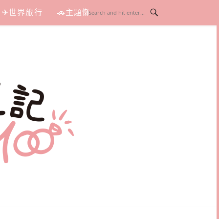
✈世界旅行
🚗主題懶人包