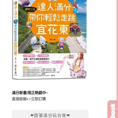
滿分新書|現正熱銷中~
直接結帳👉
立即訂購
❤跟著滿分玩台灣❤