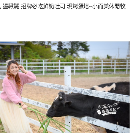
乳.盪鞦韆.招牌必吃鮮奶吐司.現烤蛋塔~小而美休閒牧