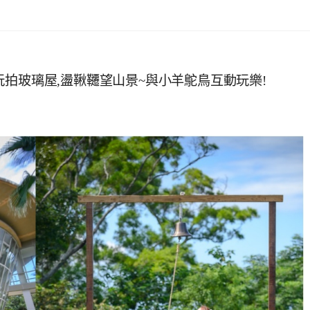
拍玻璃屋,盪鞦韆望山景~與小羊鴕鳥互動玩樂!