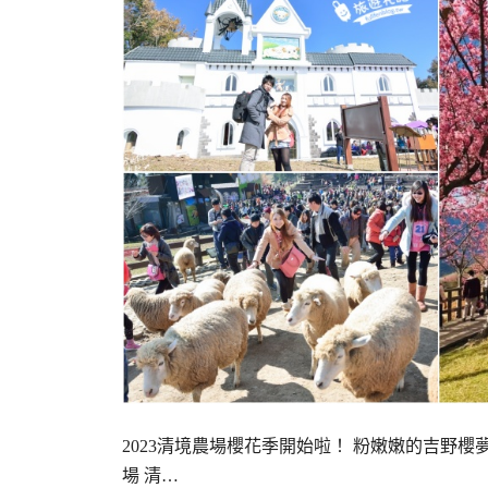
2023清境農場櫻花季開始啦！ 粉嫩嫩的吉野
場 清…