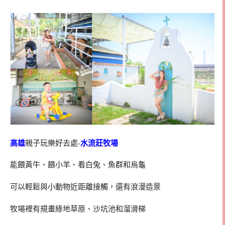
高雄
親子玩樂好去處-
水流莊牧場
能餵黃牛、餵小羊、看白兔、魚群和烏龜
可以輕鬆與小動物近距離接觸，還有浪漫造景
牧場裡有規畫綠地草原、沙坑池和溜滑梯