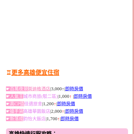
♖
更多高雄便宜住宿
☛百萬夜景
英迪格酒店
|3,000↑|
即時房價
☛人氣王
城市商旅(駁二區)
|1,000
↑
|
即時房價
☛高CP值
佳適旅舍
|1,200
↑
|
即時房價
☛搶手貨
高雄華園飯店
|2,000
↑
|
即時房價
☛新落成
鈞怡大飯店
|1,700
↑
|
即時房價