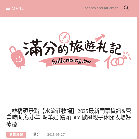
Skip
MENU
to
content
滿分的旅遊札記
國內外旅遊|情侶約會景點|美拍玩樂
高雄橋頭景點【水流莊牧場】2025最新門票資訊&營
業時間,餵小羊.喝羊奶.饅頭DIY,歐風親子休閒牧場好
療癒!
高雄景點
滿分
2025-05-27