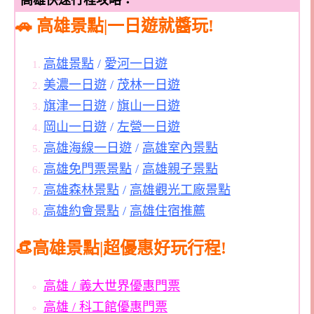
高雄快速行程攻略：
🚗 高雄景點|一日遊就醬玩!
高雄景點
/
愛河一日遊
美濃一日遊
/
茂林一日遊
旗津一日遊
/
旗山一日遊
岡山一日遊
/
左營一日遊
高雄海線一日遊
/
高雄室內景點
高雄免門票景點
/
高雄親子景點
高雄森林景點
/
高雄觀光工廠景點
高雄約會景點
/
高雄住宿推薦
👒高雄景點|超優惠好玩行程!
高雄 / 義大世界優惠門票
高雄 / 科工館優惠門票