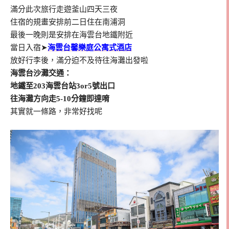
滿分此次旅行走遊釜山四天三夜
住宿的規畫安排前二日住在南浦洞
最後一晚則是安排在海雲台地鐵附近
當日入宿➤
海雲台馨樂庭公寓式酒店
放好行李後，滿分迫不及待往海灘出發啦
海雲台沙灘交通：
地鐵至203海雲台站3or5號出口
往海灘方向走5-10分鐘即達唷
其實就一條路，非常好找呢