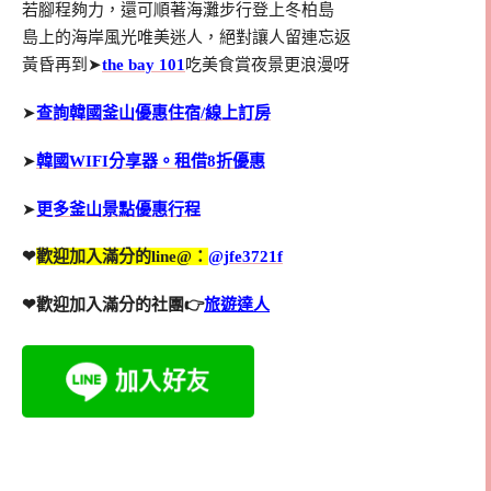
若腳程夠力，還可順著海灘步行登上冬柏島
島上的海岸風光唯美迷人，絕對讓人留連忘返
黃昏再到➤
the bay 101
吃美食賞夜景更浪漫呀
➤
查詢韓國釜山優惠住宿/線上訂房
➤
韓國WIFI分享器。租借8折優惠
➤
更多釜山景點優惠行程
❤
歡迎加入滿分的line@：
@jfe3721f
❤歡迎加入滿分的社團👉
旅遊達人