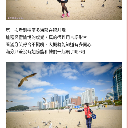
第一次看到這麼多海鷗在眼前飛
這種興奮愉悅的感覺，真的很難用言語形容
看滿分笑得合不攏嘴，大概就能知道有多開心
滿分只差沒有翅膀能和牠們一起飛了吧~呵