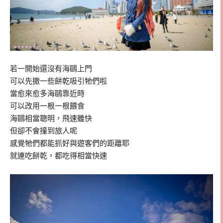
若一開始還沒有海鷗上門
可以先撒一些餅乾吸引牠們啦
當愈來愈多海鷗靠近時
可以改用一根一根餵食
海鷗相當聰明，飛速雖快
但卻不會撞到旅人呢
感覺牠們都能抓好與遊客們的距離耶
就連吃餅乾，都吃得相當快速