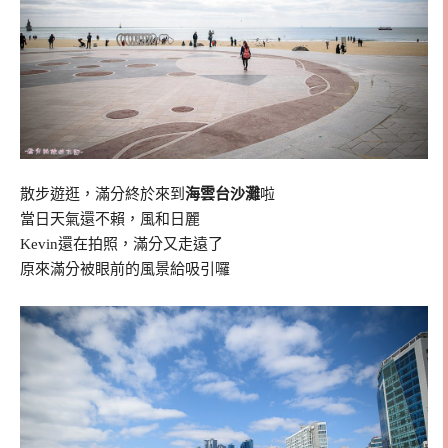
散步遊逛，滿分終於來到
海雲台沙灘
啦
當日天氣還不賴，風和日麗
Kevin還在拍照，滿分又走遠了
原來滿分被眼前的風景給吸引囉