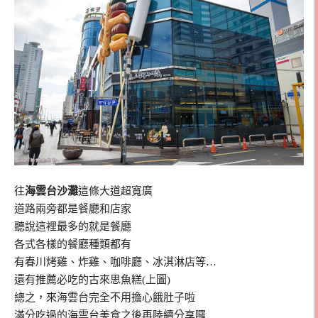
往
海雲台沙灘
這條大道超寬廣
道路兩旁都是餐廳和店家
聽說這裡最多的就是餐廳
各式各樣的餐廳種類都有
有春川烤雞、炸雞、咖啡廳、冰淇淋店等…
還有推薦必吃的古來思魚糕(上圖)
總之，來海雲台完全不用擔心餓肚子啦
滿分吃過的海雲台美食之後再陸續分享囉