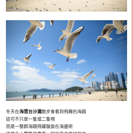
冬天在
海雲台沙灘
散步會看到飛舞的海鷗
這可不只是一隻或二隻唷
而是一整群海鷗飛躍盤旋在海邊呢