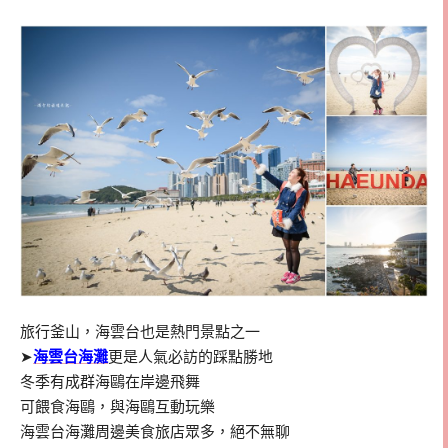
旅行釜山，海雲台也是熱門景點之一
➤
海雲台海灘
更是人氣必訪的踩點勝地
冬季有成群海鷗在岸邊飛舞
可餵食海鷗，與海鷗互動玩樂
海雲台海灘周邊美食旅店眾多，絕不無聊