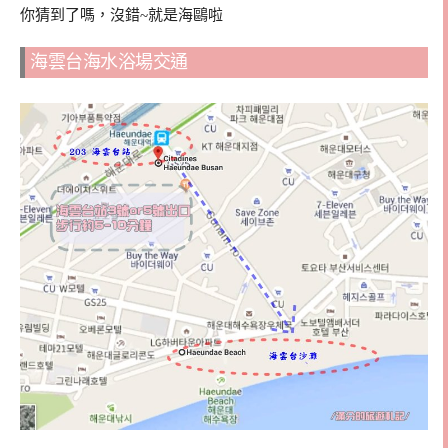
你猜到了嗎，沒錯~就是海鷗啦
海雲台海水浴場交通