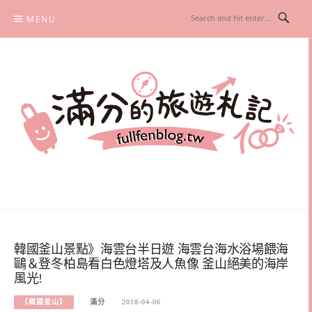
Skip
MENU
to
content
滿分的旅遊札記
國內外旅遊|情侶約會景點|美拍玩樂
韓國釜山景點》海雲台半日遊 海雲台海水浴場餵海
鷗＆登冬柏島看白色燈塔及人魚像 釜山絕美的海岸
風光!
【韓國釜山】
滿分
2018-04-06