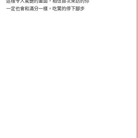
這樣令人驚艷的畫面，相信首次來訪的你
一定也會和滿分一樣，吃驚的停下腳步