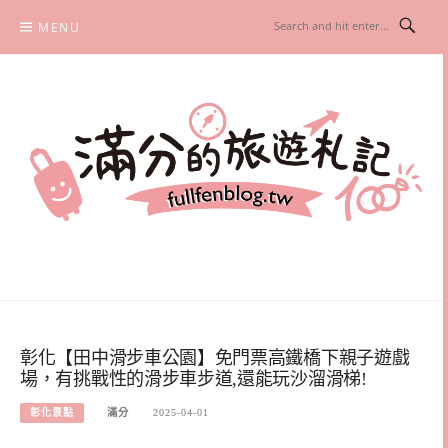
Skip
MENU
to
content
滿分的旅遊札記
國內外旅遊|情侶約會景點|美拍玩樂
彰化【田中滑步車公園】免門票高鐵橋下親子遊戲
場，有挑戰性的滑步車步道,還能玩沙溜滑梯!
彰化景點
滿分
2025-04-01