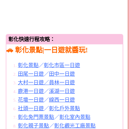
彰化快速行程攻略：
🚗 彰化景點|一日遊就醬玩!
彰化景點
／
彰化市區一日遊
田尾一日遊
／
田中一日遊
大村一日遊／
員林一日遊
鹿港一日遊
／
溪湖一日遊
花壇一日遊
／
線西一日遊
社頭一日遊
／
彰化戶外景點
彰化免門票景點
／
彰化室內景點
彰化親子景點
／
彰化觀光工廠景點