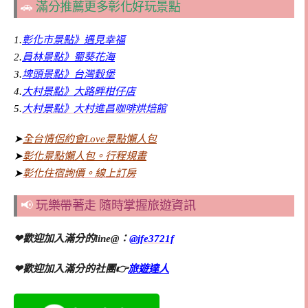
🚗
滿分推薦更多彰化好玩景點
1.
彰化市景點》遇見幸福
2.
員林景點》蜀葵花海
3.
埤頭景點》台灣穀堡
4.
大村景點》大路畔柑仔店
5.
大村景點》大村進昌咖啡烘焙館
➤
全台情侶約會Love景點懶人包
➤
彰化景點懶人包。行程規畫
➤
彰化住宿詢價。線上訂房
📢
玩樂帶著走 隨時掌握旅遊資訊
❤歡迎加入滿分的line@：
@jfe3721f
❤歡迎加入滿分的社團👉
旅遊達人