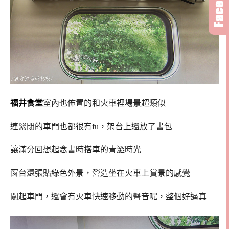
福井食堂
室內也佈置的和火車裡場景超類似
連緊閉的車門也都很有fu，
架台上還放了書包
讓滿分回想起念書時搭車的青澀時光
窗台還張貼綠色外景，營造坐在火車上賞景的感覺
關起車門，還會有火車快速移動的聲音呢，整個好逼真