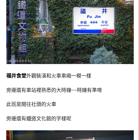
福井食堂
外觀裝潢和火車車廂一模一樣
旁邊還有車站裡熟悉的大時鐘~~時鐘有準唷
此班是開往社頭的火車
旁邊還有鐵道文化館的字樣呢