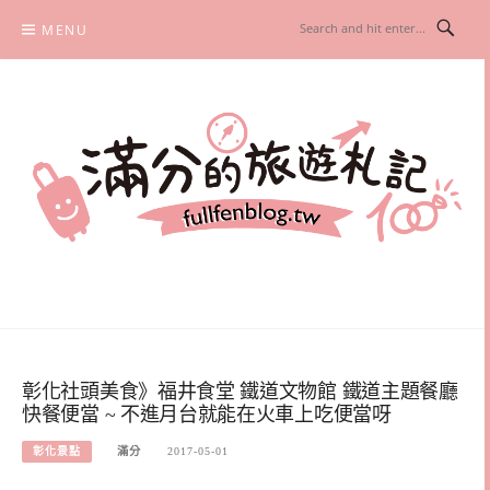
Skip
MENU
to
content
滿分的旅遊札記
國內外旅遊|情侶約會景點|美拍玩樂
彰化社頭美食》福井食堂 鐵道文物館 鐵道主題餐廳
快餐便當 ~ 不進月台就能在火車上吃便當呀
彰化景點
滿分
2017-05-01