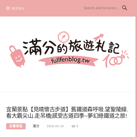
Skip
MENU
to
content
滿分的旅遊札記
國內外旅遊|情侶約會景點|美拍玩樂
宜蘭景點【見晴懷古步道】舊鐵道森呼吸.望聖陵線.
看大霸尖山.走吊橋|感受古道四季~夢幻綠鐵道之旅!
宜蘭景點
滿分
2026-02-26
5