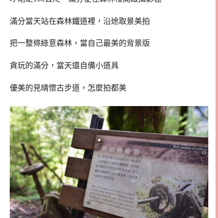
滿分當天站在森林鐵道裡，沿途取景美拍
把一整條綠意森林，當自己最美的背景版
貪玩的滿分，當天還自備小道具
優美的見晴懷古步道，怎麼拍都美