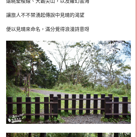
遠眺聖稜線、大霸尖山，以及蘿幻雲海
讓旅人不不禁湧起傳說中見晴的渴望
便以見晴來命名，滿分覺得浪漫詩意呀