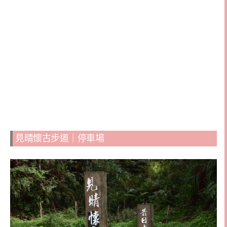
見晴懷古步道｜停車場