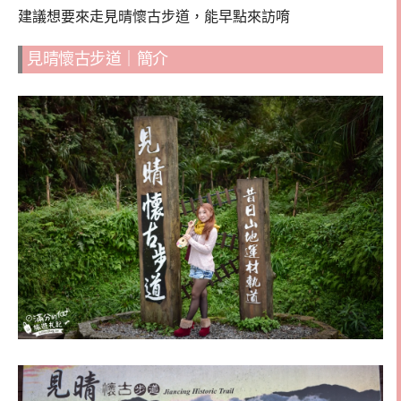
建議想要來走見晴懷古步道，能早點來訪唷
見晴懷古步道｜簡介