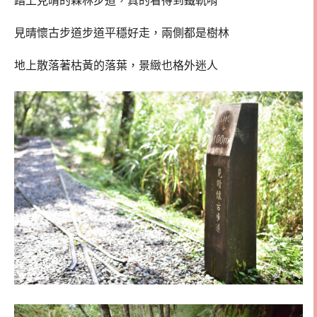
踏上見晴的森林步道，真的看得到鐵軌唷
見晴懷古步道步道平穩好走，兩側都是樹林
地上散落著枯黃的落葉，景緻也格外迷人