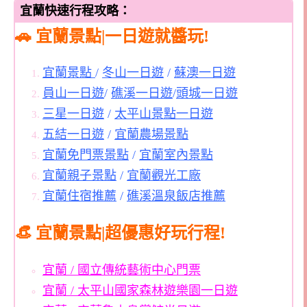
宜蘭快速行程攻略：
🚗 宜蘭景點|一日遊就醬玩!
宜蘭景點
/
冬山一日遊
/
蘇澳一日遊
員山一日遊
/
礁溪一日遊
/
頭城一日遊
三星一日遊
/
太平山景點一日遊
五結一日遊
/
宜蘭農場景點
宜蘭免門票景點
/
宜蘭室內景點
宜蘭親子景點
/
宜蘭觀光工廠
宜蘭住宿推薦
/
礁溪溫泉飯店推薦
👒 宜蘭景點|超優惠好玩行程!
宜蘭 / 國立傳統藝術中心門票
宜蘭 / 太平山國家森林遊樂園一日遊