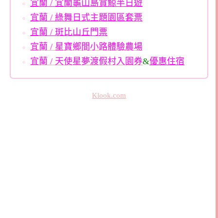
宜蘭 / 宜蘭龜山島賞鯨半日遊
宜蘭 / 綠舞日式主題園區套票
宜蘭 / 斑比山丘門票
宜蘭 / 星寶鄉間小路體驗農場
宜蘭 / 天使星夢渡假村入園券
&
優惠住宿
Klook.com