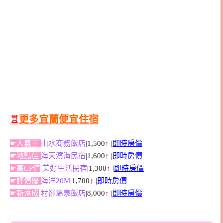
♖
更多宜蘭便宜住宿
☛人氣王
山水商務飯店
|1,500
↑
|
即時房價
☛地點佳
海天濱海民宿
|1,600
↑
|
即時房價
☛高CP值
美好生活民宿
|1,300
↑
|
即時房價
☛評價優
海洋20M
|1,700
↑
|
即時房價
☛新落成
村卻溫泉飯店
|8,000
↑
|
即時房價