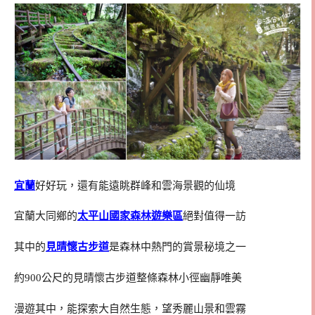
宜蘭
好好玩，還有能遠眺群峰和雲海景觀的仙境
宜蘭大同鄉的
太平山國家森林遊樂區
絕對值得一訪
其中的
見晴懷古步道
是森林中熱門的賞景秘境之一
約900公尺的見晴懷古步道整條森林小徑幽靜唯美
漫遊其中，能探索大自然生態，望秀麗山景和雲霧