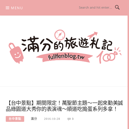
Skip
MENU
to
content
滿分的旅遊札記
國內外旅遊|情侶約會景點|美拍玩樂
【台中景點】期間限定！萬聖節主題～一起來勤美誠
品綠園道大秀你的表演魂～順道吃搗蛋系列多拿！
台中景點
滿分
2016-10-28
3