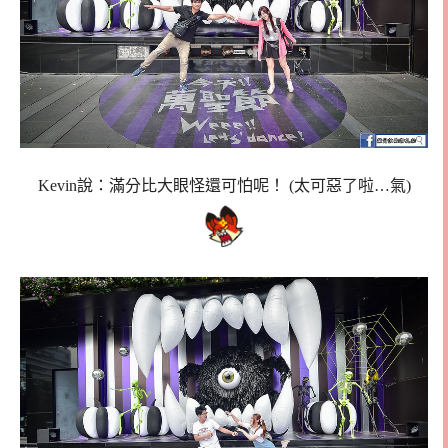
Kevin說：滿分比大眼怪還可怕呢！ (太可惡了啦…氣)