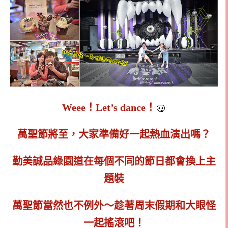
Weee！Let’s dance！
萬聖節將至，大家準備好一起熱血演出嗎？
勤美誠品綠園道在每個不同的節日都會換上主
題裝
萬聖節當然也不例外～趁著周末假期和大眼怪
一起搖滾吧！