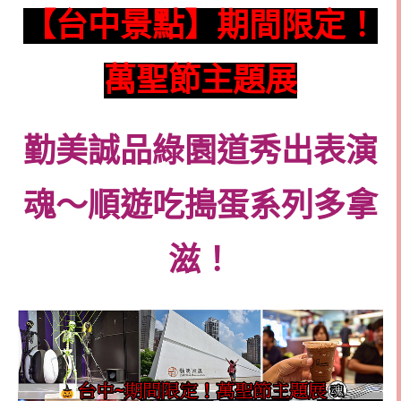
【台中景點】期間限定！
萬聖節主題展
勤美誠品綠園道秀出表演
魂～順遊吃搗蛋系列多拿
滋！