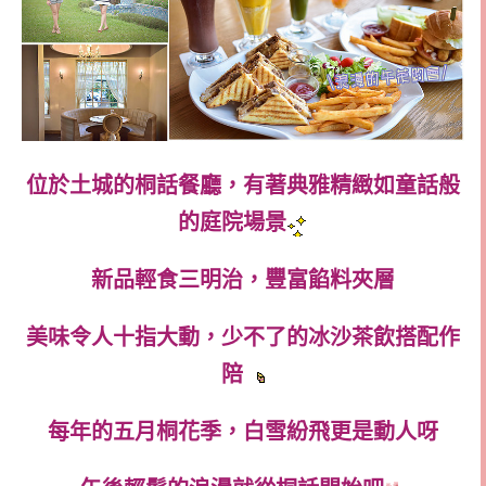
位於土城的桐話餐廳，有著典雅精緻如童話般
的庭院場景
新品輕食三明治，豐富餡料夾層
美味令人十指大動，少不了的冰沙茶飲搭配作
陪
每年的五月桐花季，白雪紛飛更是動人呀