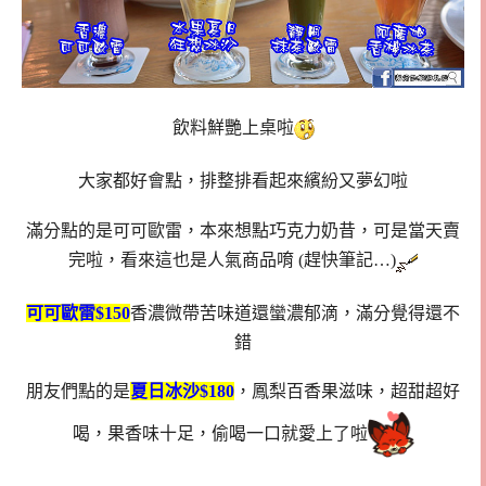
飲料鮮艷上桌啦
大家都好會點，排整排看起來繽紛又夢幻啦
滿分點的是可可歐雷，本來想點巧克力奶昔，可是當天賣
完啦，看來這也是人氣商品唷 (趕快筆記…)
可可歐雷$150
香濃微帶苦味道還蠻濃郁滴，滿分覺得還不
錯
朋友們點的是
夏日冰沙$180
，鳳梨百香果滋味，超甜超好
喝，果香味十足，偷喝一口就愛上了啦