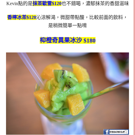
Kevin點的是
抹茶歐雷$120
也不錯喝，濃郁抹茶的香甜滋味
香檸冰茶$120
沁涼解渴，微甜帶點酸，比較前面的飲料，
是稍微簡單一點唷
枊橙奇異果冰沙 $180