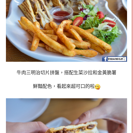
牛肉三明治切片拼盤，搭配生菜沙拉和金黃脆薯
鮮豔配色，看起來超可口的啦