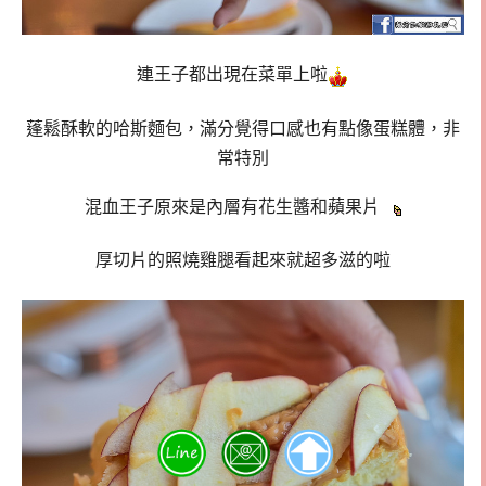
連王子都出現在菜單上啦
蓬鬆酥軟的哈斯麵包，滿分覺得口感也有點像蛋糕體，非
常特別
混血王子原來是內層有花生醬和蘋果片
厚切片的照燒雞腿看起來就超多滋的啦