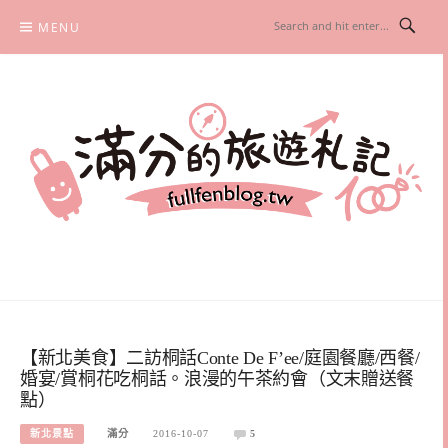
Skip
MENU
to
content
滿分的旅遊札記
國內外旅遊|情侶約會景點|美拍玩樂
【新北美食】二訪桐話Conte De F’ee/庭園餐廳/西餐/
婚宴/賞桐花吃桐話。浪漫的午茶約會（文末贈送餐
點）
新北景點
滿分
2016-10-07
5