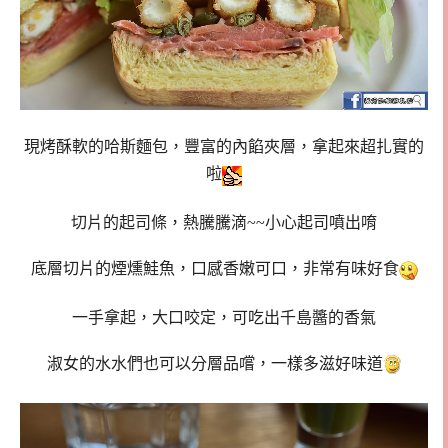
現烤酥軟的哈斯麵包，豐富的內餡夾層，拿起來超扎實的
啦
切片的起司條，熱騰騰滴~~小心起司噴出唷
底層切片的煙燻鮭魚，口感香嫩可口，非常有味好食
一手拿起，大口咬定，可吃出千島醬的香氣
淑女的水水們也可以分層品嚐，一樣多滋好味道