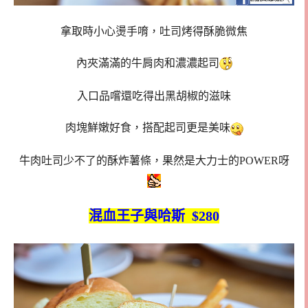
拿取時小心燙手唷，吐司烤得酥脆微焦
內夾滿滿的牛肩肉和濃濃起司
入口品嚐還吃得出黑胡椒的滋味
肉塊鮮嫩好食，搭配起司更是美味
牛肉吐司少不了的酥炸薯條，果然是大力士的POWER呀
混血王子與哈斯 $280