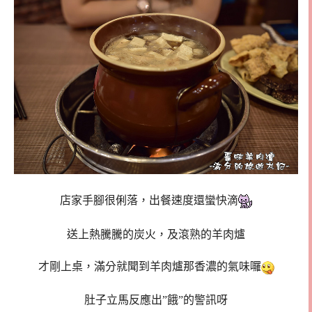
店家手腳很俐落，出餐速度還蠻快滴
送上熱騰騰的炭火，及滾熟的羊肉爐
才剛上桌，滿分就聞到羊肉爐那香濃的氣味囉
肚子立馬反應出”餓”的警訊呀