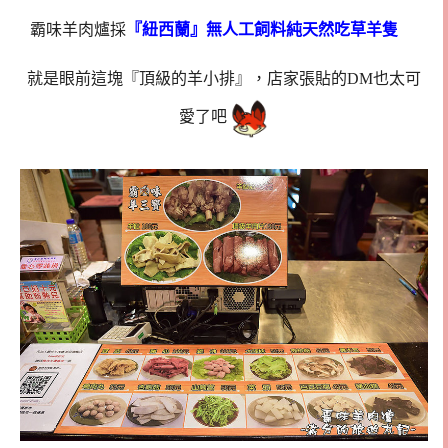
霸味羊肉爐採
『紐西蘭』無人工飼料純天然吃草羊隻
就是眼前這塊『頂級的羊小排』，店家張貼的DM也太可
愛了吧