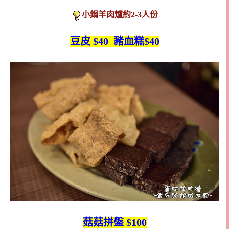
小鍋羊肉爐約2-3人份
豆皮 $40 豬血糕$40
菇菇拼盤 $100