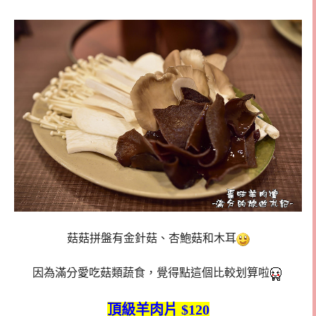
菇菇拼盤有金針菇、杏鮑菇和木耳
因為滿分愛吃菇類蔬食，覺得點這個比較划算啦
頂級羊肉片 $120