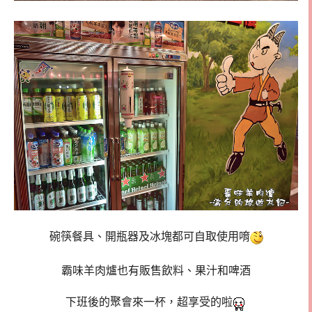
碗筷餐具、開瓶器及冰塊都可自取使用唷
霸味羊肉爐也有販售飲料、果汁和啤酒
下班後的聚會來一杯，超享受的啦