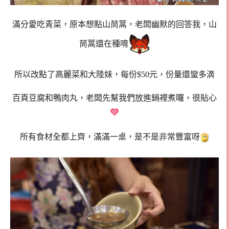
滿分愛吃青菜，原本想點山茼蒿，老闆幽默的回答我，山
茼蒿還在種唷
所以改點了高麗菜和大陸妹，每份$50元，份量還蠻多滴
百頁豆腐和鴨肉丸，老闆先幫我們放進鍋裡煮囉，很貼心
所有食材全都上齊，滿滿一桌，是不是非常豐富呀