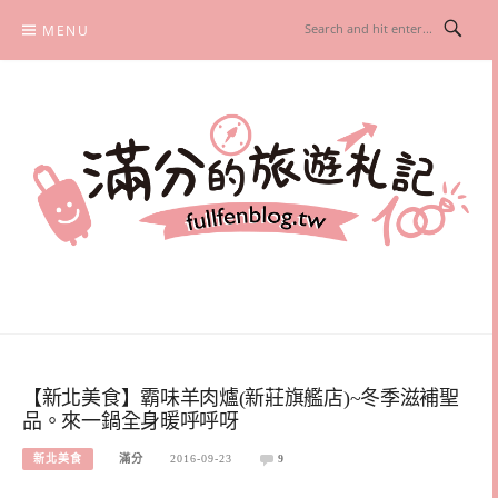
Skip
MENU
to
content
滿分的旅遊札記
國內外旅遊|情侶約會景點|美拍玩樂
【新北美食】霸味羊肉爐(新莊旗艦店)~冬季滋補聖
品。來一鍋全身暖呼呼呀
新北美食
滿分
2016-09-23
9