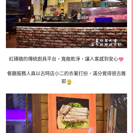
紅磚牆的傳統廚具平台，寬敞乾淨，讓人客感到安心
餐廳服務人員以古時店小二的衣著打扮，滿分覺得很古錐
耶