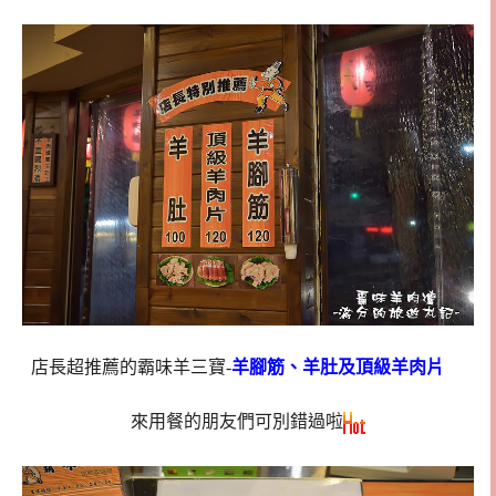
店長超推薦的霸味羊三寶-
羊腳筋、羊肚及頂級羊肉片
來用餐的朋友們可別錯過啦