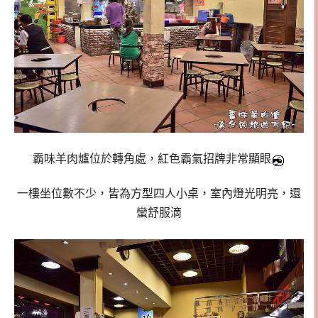
霸味羊肉爐位於轉角處，紅色霸氣招牌非常顯眼
一樓坐位數不少，皆為方型四人小桌，室內燈光明亮，還
蠻舒服滴