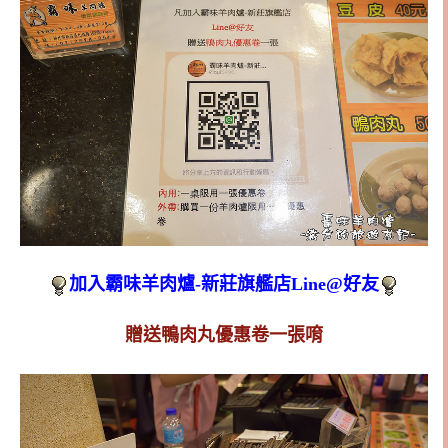
加入霸味羊肉爐-新莊旗艦店Line@好友
贈送鴨肉丸優惠卷一張唷