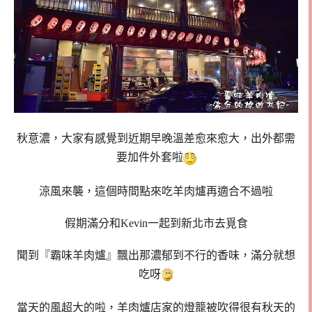
秋意濃，大家有感覺到近期早晚溫差愈來愈大，出外都需
要加件外套啦
涼風來襲，這個時間點來吃羊肉爐再適合不過啦
假期滿分和Kevin一起到新北市去覓食
聞到『霸味羊肉爐』飄出那濃郁到不行的香味，滿分就想
吃呀
當天的風超大的啦，羊肉爐店家的燈籠被吹得很有秋天的