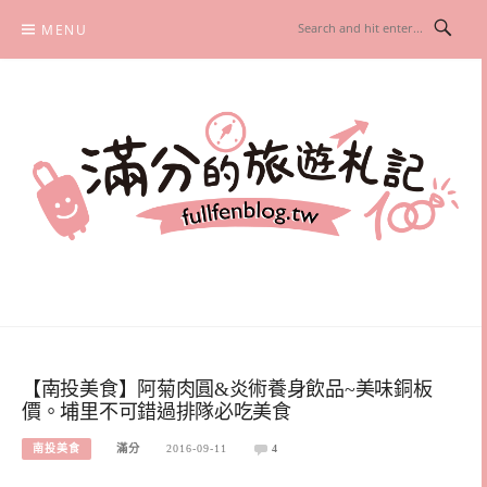
Skip
MENU
to
content
滿分的旅遊札記
國內外旅遊|情侶約會景點|美拍玩樂
【南投美食】阿菊肉圓&炎術養身飲品~美味銅板
價。埔里不可錯過排隊必吃美食
南投美食
滿分
2016-09-11
4