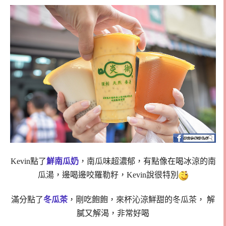
Kevin點了
鮮南瓜奶
，南瓜味超濃郁，有點像在喝冰涼的南
瓜湯，邊喝邊咬羅勒籽，Kevin說很特別
滿分點了
冬瓜茶
，剛吃飽飽，來杯沁涼鮮甜的冬瓜茶， 解
膩又解渴，非常好喝