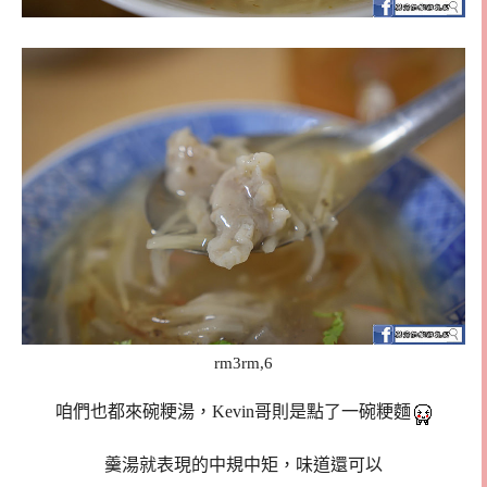
rm3rm,6
咱們也都來碗粳湯，Kevin哥則是點了一碗粳麵
羹湯就表現的中規中矩，味道還可以