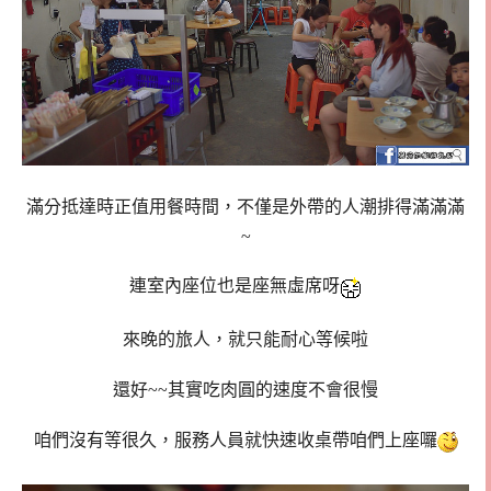
滿分抵達時正值用餐時間，不僅是外帶的人潮排得滿滿滿
~
連室內座位也是座無虛席呀
來晚的旅人，就只能耐心等候啦
還好~~其實吃肉圓的速度不會很慢
咱們沒有等很久，服務人員就快速收桌帶咱們上座囉