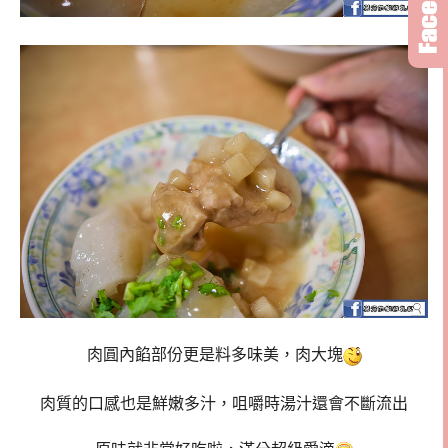
肉圓內餡部份更是料多味美，肉大塊
肉質的口感也是鮮嫩多汁，咀嚼時湯汁還會不斷流出