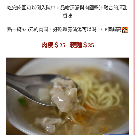
吃完肉圓可以倒入碗中，品嚐清湯與肉圓醬汁融合的清甜
香味
點一碗$35元的肉圓，好吃還有清湯可以喝，CP值超高
肉粳＄25 粳麵＄35