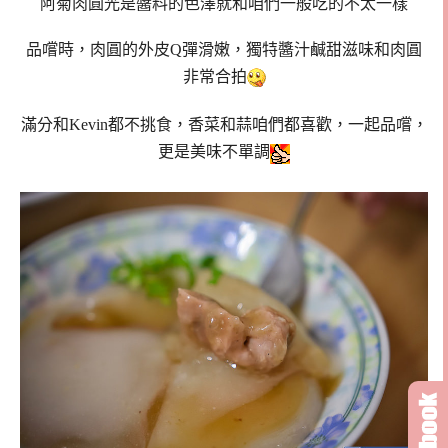
阿菊肉圓光是醬料的色澤就和咱們一般吃的不太一樣
品嚐時，肉圓的外皮Q彈滑嫩，獨特醬汁鹹甜滋味和肉圓
非常合拍
滿分和Kevin都不挑食，香菜和蒜咱們都喜歡，一起品嚐，
更是美味不單調