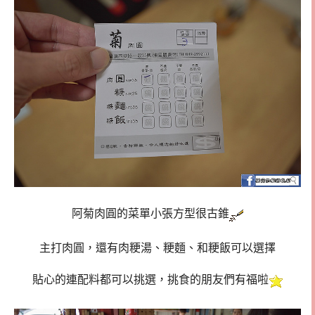
阿菊肉圓的菜單小張方型很古錐
主打肉圓，還有肉粳湯、粳麵、和粳飯可以選擇
貼心的連配料都可以挑選，挑食的朋友們有福啦