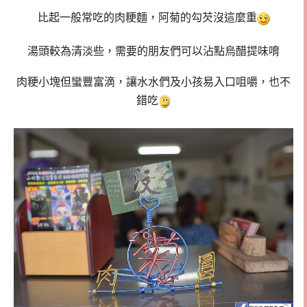
比起一般常吃的肉粳麵，阿菊的勾芡沒這麼重
湯頭較為清淡些，需要的朋友們可以沾點烏醋提味唷
肉粳小塊但蠻豐富滴，讓水水們及小孩易入口咀嚼，也不
錯吃