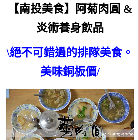
【南投美食】阿菊肉圓 &
炎術養身飲品
\絕不可錯過的排隊美食。
美味銅板價/