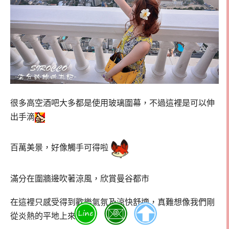
很多高空酒吧大多都是使用玻璃圍幕，不過這裡是可以伸
出手滴
百萬美景，好像觸手可得啦
滿分在圍牆邊吹著涼風，欣賞曼谷都市
在這裡只感受得到歡樂氣氛及涼快舒適，真難想像我們剛
從炎熱的平地上來