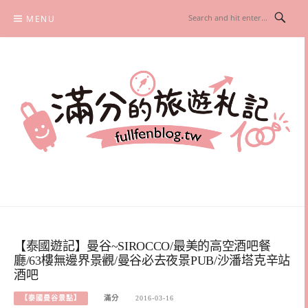
Skip
MENU
to
content
滿分的旅遊札記
國內外旅遊|情侶約會景點|美拍玩樂
【泰國遊記】曼谷~SIROCCO/最美的高空酒吧餐
廳/63樓無邊界景觀/曼谷必去夜景PUB/沙潘塔克辛站
酒吧
【泰國曼谷景點】
滿分
2016-03-16