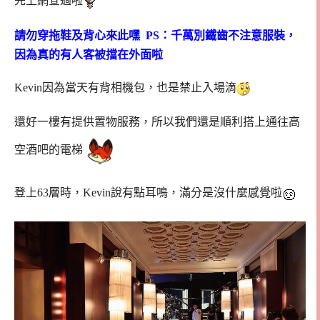
先上網查過啦
請勿穿拖鞋及背心來此嘿 PS：千萬別鐵齒不注意服裝，
因為真的有人客被擋在外面啦
Kevin因為當天有背相機包，也是禁止入場滴
還好一樓有提供置物服務，所以我們還是順利搭上通往高
空酒吧的電梯
登上63層時，Kevin說有點耳鳴，滿分是沒什麼感覺啦