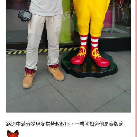
路途中滿分發現麥當勞叔叔耶，一看就知道他是泰版滴