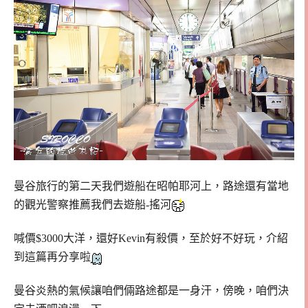
曼谷旅行的第二天我們遊船在昭帕耶河上，路途還有當地
的觀光警察推薦我們去遊船-搖河
喊價$3000大洋，還好Kevin有殺價，至於好不好玩，介紹
到這篇再分享啦
曼谷炎熱的氣候讓咱們倆路途都是一身汗，傍晚，咱們決