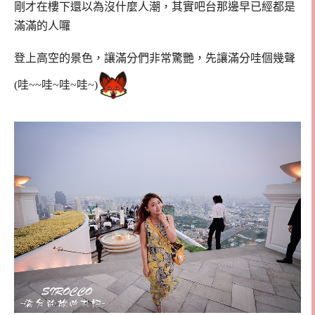
剛才在樓下還以為沒什麼人潮，其實吧台那邊早已經都是
滿滿的人囉
登上高空的景色，讓滿分們非常驚艷，先讓滿分哇個幾聲
(哇~~哇~哇~哇~)