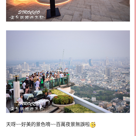
天呀~~好美的景色唷~~百萬夜景無誤啦