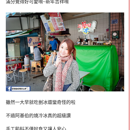
滿分覺得好可愛唷~新年吉祥唷
雖然一大早就吃剉冰還蠻奇怪的啦
不過阿基伯的燒冷冰真的超級讚
手工餡料不僅好食又讓人安心