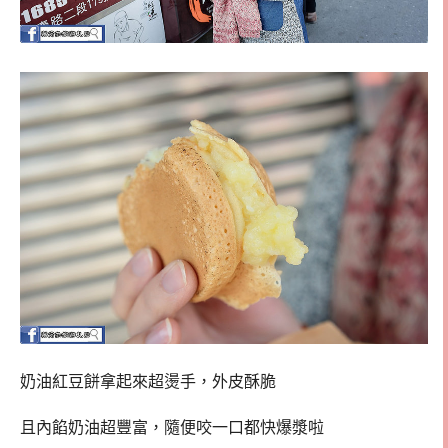
奶油紅豆餅拿起來超燙手，外皮酥脆
且內餡奶油超豐富，隨便咬一口都快爆漿啦