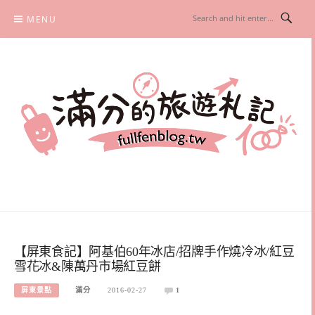
Skip
MENU
to
content
滿分的旅遊札記
國內外旅遊|情侶約會景點|美拍玩樂
【屏東食記】阿基伯60年冰店/招牌手作燒冷冰/紅豆
雪花冰&陳萬丹市場紅豆餅
屏東景點
滿分
2016-02-27
1