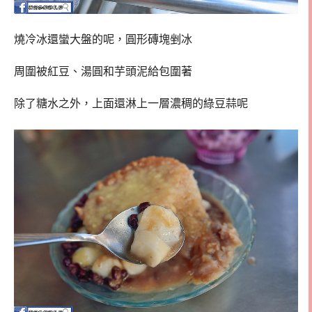
燒冷冰還蠻大盤的呢，圓形磚塊剉冰
周圍被紅豆、湯圓和芋頭泥給包圍著
除了糖水之外，上面還淋上一層濃稠的綠豆蒜呢